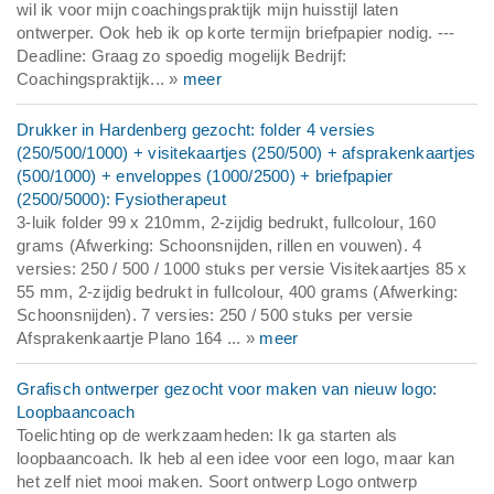
wil ik voor mijn coachingspraktijk mijn huisstijl laten
ontwerper. Ook heb ik op korte termijn briefpapier nodig. ---
Deadline: Graag zo spoedig mogelijk Bedrijf:
Coachingspraktijk... »
meer
Drukker in Hardenberg gezocht: folder 4 versies
(250/500/1000) + visitekaartjes (250/500) + afsprakenkaartjes
(500/1000) + enveloppes (1000/2500) + briefpapier
(2500/5000): Fysiotherapeut
3-luik folder 99 x 210mm, 2-zijdig bedrukt, fullcolour, 160
grams (Afwerking: Schoonsnijden, rillen en vouwen). 4
versies: 250 / 500 / 1000 stuks per versie Visitekaartjes 85 x
55 mm, 2-zijdig bedrukt in fullcolour, 400 grams (Afwerking:
Schoonsnijden). 7 versies: 250 / 500 stuks per versie
Afsprakenkaartje Plano 164 ... »
meer
Grafisch ontwerper gezocht voor maken van nieuw logo:
Loopbaancoach
Toelichting op de werkzaamheden: Ik ga starten als
loopbaancoach. Ik heb al een idee voor een logo, maar kan
het zelf niet mooi maken. Soort ontwerp Logo ontwerp