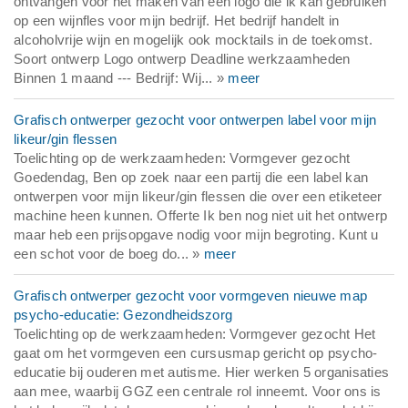
ontvangen voor het maken van een logo die ik kan gebruiken
op een wijnfles voor mijn bedrijf. Het bedrijf handelt in
alcoholvrije wijn en mogelijk ook mocktails in de toekomst.
Soort ontwerp Logo ontwerp Deadline werkzaamheden
Binnen 1 maand --- Bedrijf: Wij... »
meer
Grafisch ontwerper gezocht voor ontwerpen label voor mijn
likeur/gin flessen
Toelichting op de werkzaamheden: Vormgever gezocht
Goedendag, Ben op zoek naar een partij die een label kan
ontwerpen voor mijn likeur/gin flessen die over een etiketeer
machine heen kunnen. Offerte Ik ben nog niet uit het ontwerp
maar heb een prijsopgave nodig voor mijn begroting. Kunt u
een schot voor de boeg do... »
meer
Grafisch ontwerper gezocht voor vormgeven nieuwe map
psycho-educatie: Gezondheidszorg
Toelichting op de werkzaamheden: Vormgever gezocht Het
gaat om het vormgeven een cursusmap gericht op psycho-
educatie bij ouderen met autisme. Hier werken 5 organisaties
aan mee, waarbij GGZ een centrale rol inneemt. Voor ons is