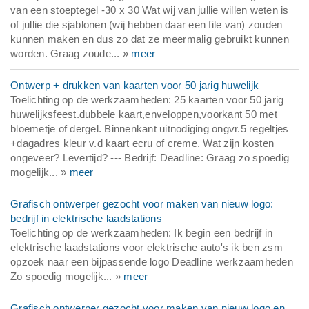
van een stoeptegel -30 x 30 Wat wij van jullie willen weten is
of jullie die sjablonen (wij hebben daar een file van) zouden
kunnen maken en dus zo dat ze meermalig gebruikt kunnen
worden. Graag zoude... »
meer
Ontwerp + drukken van kaarten voor 50 jarig huwelijk
Toelichting op de werkzaamheden: 25 kaarten voor 50 jarig
huwelijksfeest.dubbele kaart,enveloppen,voorkant 50 met
bloemetje of dergel. Binnenkant uitnodiging ongvr.5 regeltjes
+dagadres kleur v.d kaart ecru of creme. Wat zijn kosten
ongeveer? Levertijd? --- Bedrijf: Deadline: Graag zo spoedig
mogelijk... »
meer
Grafisch ontwerper gezocht voor maken van nieuw logo:
bedrijf in elektrische laadstations
Toelichting op de werkzaamheden: Ik begin een bedrijf in
elektrische laadstations voor elektrische auto's ik ben zsm
opzoek naar een bijpassende logo Deadline werkzaamheden
Zo spoedig mogelijk... »
meer
Grafisch ontwerper gezocht voor maken van nieuw logo en