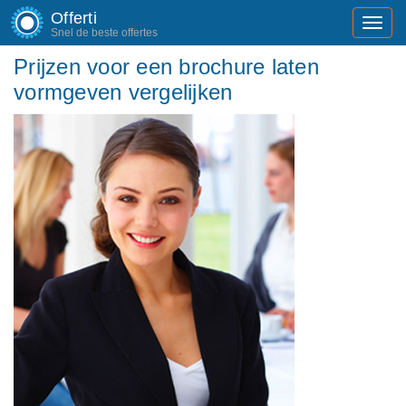
Offerti
Toggl
Snel de beste offertes
navig
Prijzen voor een brochure laten
vormgeven vergelijken