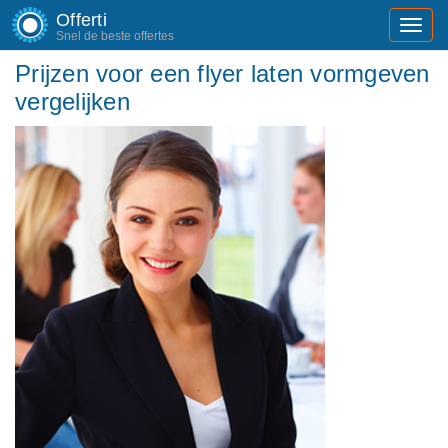
Offerti
Toggl
Snel de beste offertes
navig
Prijzen voor een flyer laten vormgeven
vergelijken