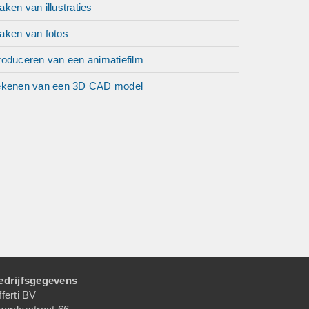
ken van illustraties
aken van fotos
roduceren van een animatiefilm
ekenen van een 3D CAD model
edrijfsgegevens
ferti BV