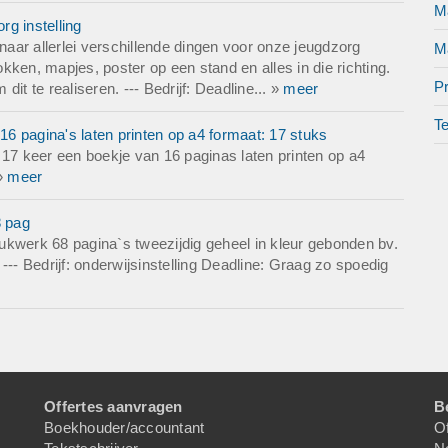
Ma
g instelling
aar allerlei verschillende dingen voor onze jeugdzorg
M
okken, mapjes, poster op een stand en alles in die richting.
P
 dit te realiseren. --- Bedrijf: Deadline... »
meer
T
6 pagina's laten printen op a4 formaat: 17 stuks
7 keer een boekje van 16 paginas laten printen op a4
 »
meer
8 pag
ukwerk 68 pagina`s tweezijdig geheel in kleur gebonden bv.
--- Bedrijf: onderwijsinstelling Deadline: Graag zo spoedig
Offertes aanvragen
B
Boekhouder/accountant
Of