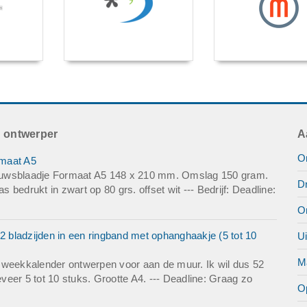
h ontwerper
A
On
rmaat A5
ieuwsblaadje Formaat A5 148 x 210 mm. Omslag 150 gram.
D
s bedrukt in zwart op 80 grs. offset wit --- Bedrijf: Deadline:
O
 bladzijden in een ringband met ophanghaakje (5 tot 10
U
Ma
 weekkalender ontwerpen voor aan de muur. Ik wil dus 52
eer 5 tot 10 stuks. Grootte A4. --- Deadline: Graag zo
O