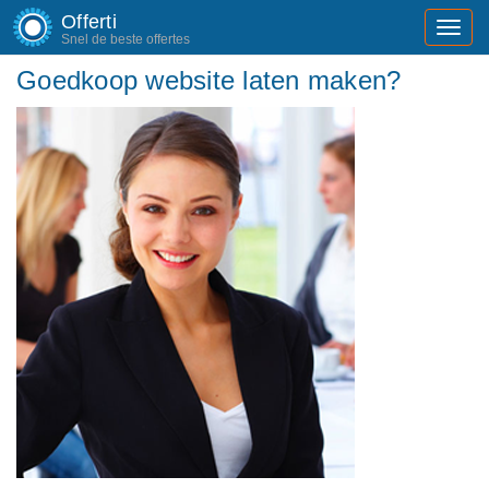
Offerti
Toggl
Snel de beste offertes
navig
Goedkoop website laten maken?