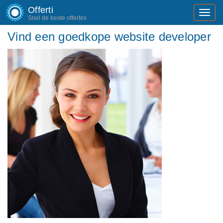
Offerti
Toggl
Snel de beste offertes
navig
Vind een goedkope website developer