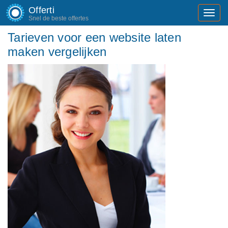
Offerti
Toggl
Snel de beste offertes
navig
Tarieven voor een website laten
maken vergelijken