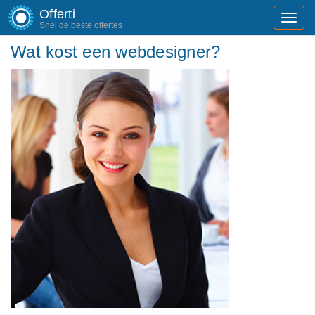
Offerti
Toggl
Snel de beste offertes
navig
Wat kost een webdesigner?