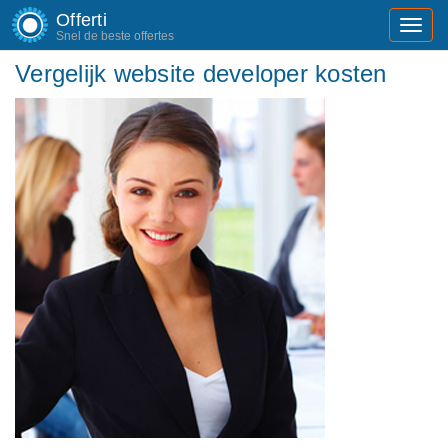
Offerti
Toggl
Snel de beste offertes
navig
Vergelijk website developer kosten