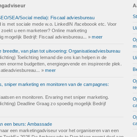
ingadviseur
A
St
SEO/SEA/Social media): Fiscaal adviesbureau
d is met sociale mede w.o. LinkedIN /faceboook etc. Voor
U
 zoekt u een marketeer? Online marketing
mogelijk Bedrijf: Fiscaal adviesbureau... »
meer
O
m
 breedte, van plan tot uitvoering: Organisatieadviesbureau
chting) Toelichting Iemand die ons kan helpen in de
U
s geen enorme budgetten, energiegevende en inspireerde plek.
Be
satieadviesbureau... »
meer
O
s, sniper marketing en monitoren van de campagnes:
r
laatsen en monitoren. Ervaring met sniper marketing.
O
chting) Deadline Graag zo spoedig mogelijk Bedrijf
c
O
c
van een beurs: Ambassade
naar een marketingadviseur voor het organiseren van een
nd op TechEx 2025 De Ambassade te Den Haag neemt deel aan