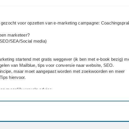
 gezocht voor opzetten van e-marketing campagne: Coachingsprak
een marketeer?
(SEO/SEA/Social media)
keting startend met gratis weggever (ik ben met e-book bezig) m
egelen van Mailblue, tips voor conversie naar website, SEO.
principe, maar moet aangepast worden met zoekwoorden en meer
Tips hiervoor.
t en mogelijk vervolg advies.
pe op afstand. Ik wil wel graag persoonlijke kennismaking en leren
n.