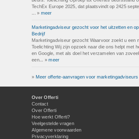
TechEx Europe 2025, dat plaatsvindt op 2425 septe
... »
meer
Marketingadviseur gezocht voor het uitzetten en op
Bedrijf
Marketingadviseur gezocht Waarvoor zoekt u een 
Toelichting Wij zijn opzoek naar die ons helpt met h
en Google, met als doel het verzamelen van zovee
een... »
meer
»
Meer offerte-aanvragen voor marketingadviseurs
Over Offerti
Contact
Over Offerti
Hoe werkt Offerti?
Veelgestelde vragen
Algemene voorwaarden
Privacyverklaring