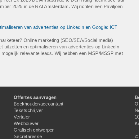
mber 2025 in de RAI Amsterdam. Wij richten een Paviljoen
timaliseren van advertenties op LinkedIn en Google: ICT
marketeer? Online marketing (SEO/SEA/Social media)
et uitzetten en optimaliseren van advertenties op LinkedIn
l mogelijk relevante leads. Wij hebben een MSP/MSSP met
Offertes aanvragen
B
Boekhouder/accountant
Of
Tekstschrijver
N
Vertaler
1
Webbouwer
K
Grafisch ontwerper
Secretaresse
© 