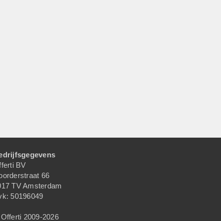
edrijfsgegevens
ferti BV
oorderstraat 66
017 TV Amsterdam
vk: 50196049
Offerti 2009-2026