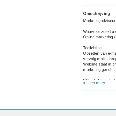
Omschrijving
Marketingadviseur
Waarvoor zoekt u 
Online marketing 
Toelichting
Opzetten van e-mar
vervolg mails, inr
Website staat in 
marketing gericht. 
Wil hulp bij opstar
» Lees meer
Werk kan in princi
Mailblue om te gaa
Bedrijf
Coachingspraktijk