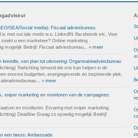
ingadviseur
A
St
SEO/SEA/Social media): Fiscaal adviesbureau
d is met sociale mede w.o. LinkedIN /faceboook etc. Voor
U
 zoekt u een marketeer? Online marketing
mogelijk Bedrijf: Fiscaal adviesbureau... »
meer
O
m
 breedte, van plan tot uitvoering: Organisatieadviesbureau
chting) Toelichting Iemand die ons kan helpen in de
U
s geen enorme budgetten, energiegevende en inspireerde plek.
Be
satieadviesbureau... »
meer
O
s, sniper marketing en monitoren van de campagnes:
r
laatsen en monitoren. Ervaring met sniper marketing.
O
chting) Deadline Graag zo spoedig mogelijk Bedrijf
c
O
c
van een beurs: Ambassade