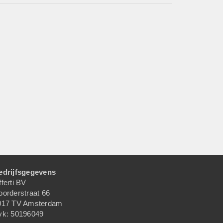
edrijfsgegevens
ferti BV
oorderstraat 66
017 TV Amsterdam
vk: 50196049