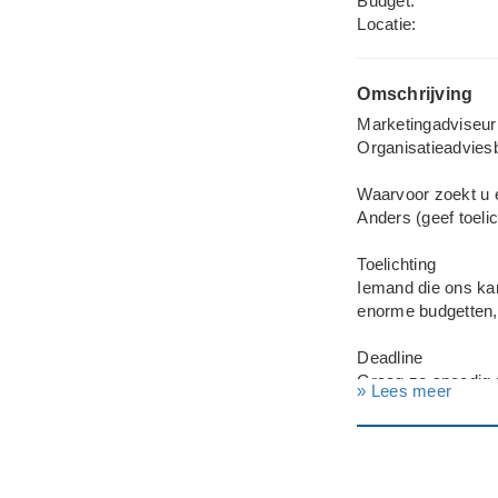
Budget:
Locatie:
Omschrijving
Marketingadviseur 
Organisatieadvies
Waarvoor zoekt u 
Anders (geef toelic
Toelichting
Iemand die ons kan 
enorme budgetten,
Deadline
Graag zo spoedig 
» Lees meer
Bedrijf
Organisatieadvies