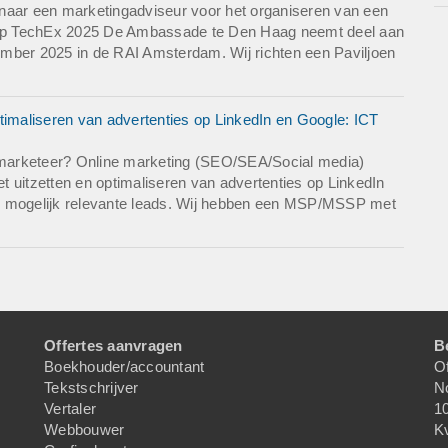
naar een marketingadviseur voor het organiseren van een
nd op TechEx 2025 De Ambassade te Den Haag neemt deel aan
mber 2025 in de RAI Amsterdam. Wij richten een Paviljoen
timaliseren van advertenties op LinkedIn en Google: ICT
marketeer? Online marketing (SEO/SEA/Social media)
et uitzetten en optimaliseren van advertenties op LinkedIn
l mogelijk relevante leads. Wij hebben een MSP/MSSP met
Offertes aanvragen
B
Boekhouder/accountant
Of
Tekstschrijver
N
Vertaler
1
Webbouwer
K