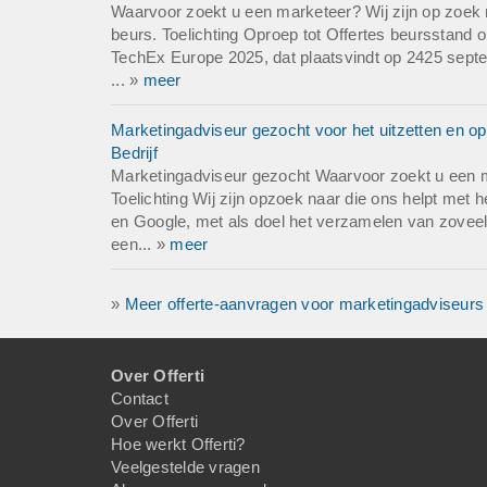
Waarvoor zoekt u een marketeer? Wij zijn op zoek 
beurs. Toelichting Oproep tot Offertes beurssta
TechEx Europe 2025, dat plaatsvindt op 2425 septe
... »
meer
Marketingadviseur gezocht voor het uitzetten en op
Bedrijf
Marketingadviseur gezocht Waarvoor zoekt u een 
Toelichting Wij zijn opzoek naar die ons helpt met h
en Google, met als doel het verzamelen van zovee
een... »
meer
»
Meer offerte-aanvragen voor marketingadviseurs
Over Offerti
Contact
Over Offerti
Hoe werkt Offerti?
Veelgestelde vragen