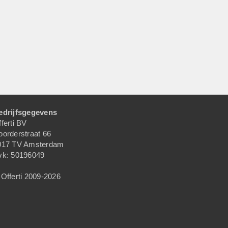
edrijfsgegevens
ferti BV
oorderstraat 66
017 TV Amsterdam
vk: 50196049
Offerti 2009-2026