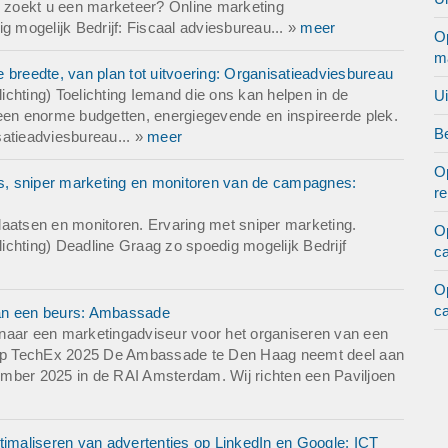
 zoekt u een marketeer? Online marketing
mogelijk Bedrijf: Fiscaal adviesbureau... »
meer
O
m
 breedte, van plan tot uitvoering: Organisatieadviesbureau
chting) Toelichting Iemand die ons kan helpen in de
U
s geen enorme budgetten, energiegevende en inspireerde plek.
Be
satieadviesbureau... »
meer
O
s, sniper marketing en monitoren van de campagnes:
r
laatsen en monitoren. Ervaring met sniper marketing.
O
chting) Deadline Graag zo spoedig mogelijk Bedrijf
c
O
c
van een beurs: Ambassade
naar een marketingadviseur voor het organiseren van een
nd op TechEx 2025 De Ambassade te Den Haag neemt deel aan
mber 2025 in de RAI Amsterdam. Wij richten een Paviljoen
timaliseren van advertenties op LinkedIn en Google: ICT