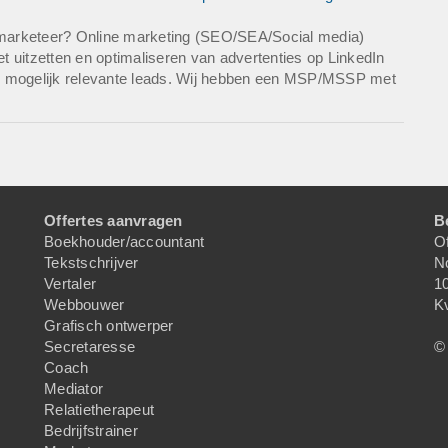
marketeer? Online marketing (SEO/SEA/Social media)
et uitzetten en optimaliseren van advertenties op LinkedIn
l mogelijk relevante leads. Wij hebben een MSP/MSSP met
Offertes aanvragen
B
Boekhouder/accountant
Of
Tekstschrijver
N
Vertaler
1
Webbouwer
K
Grafisch ontwerper
Secretaresse
© 
Coach
Mediator
Relatietherapeut
Bedrijfstrainer