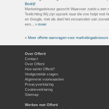
Bedrijf
Marketingadviseur gezocht Waarvoor zoekt u een 
Toelichting Wij zijn opzoek naar die ons helpt met h
en Google, met als doel het verzamelen van zovee
een... »
meer
»
Meer offerte-aanvragen voor marketingadviseurs
Over Offerti
Contact
Over Offerti
Hoe werkt Offerti?
Veelgestelde vragen
Algemene voorwaarden
Privacyverklaring
Cookieverklaring
Sitemap
Werken met Offerti