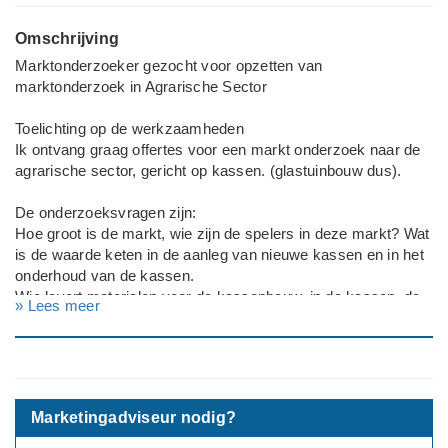
Omschrijving
Marktonderzoeker gezocht voor opzetten van
marktonderzoek in Agrarische Sector
Toelichting op de werkzaamheden
Ik ontvang graag offertes voor een markt onderzoek naar de
agrarische sector, gericht op kassen. (glastuinbouw dus).
De onderzoeksvragen zijn:
Hoe groot is de markt, wie zijn de spelers in deze markt? Wat
is de waarde keten in de aanleg van nieuwe kassen en in het
onderhoud van de kassen.
Wie levert materialen voor de kassenbouw, in de kassen, de
» Lees meer
stroom, alles.
Welke leverancier bieden dit aan? Is de markt verzadigd? Is
er nog ruimte voor een nieuwe aanbieder.
Belangrijkste onderzoekspunt, hoe zit het met water,
bemesting en nutriënten toediening in de kas. Hoe gaat dit nu,
Marketingadviseur nodig?
wat willen de kashouders nu en in de toekomst?