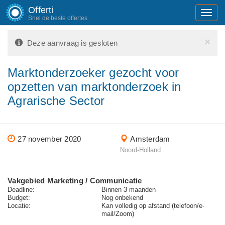
Offerti
Toggl
Snel de beste offertes
navig
×
Deze aanvraag is gesloten
Marktonderzoeker gezocht voor
opzetten van marktonderzoek in
Agrarische Sector
27 november 2020
Amsterdam
Noord-Holland
Vakgebied Marketing / Communicatie
Deadline:
Binnen 3 maanden
Budget:
Nog onbekend
Locatie:
Kan volledig op afstand (telefoon/e-
mail/Zoom)