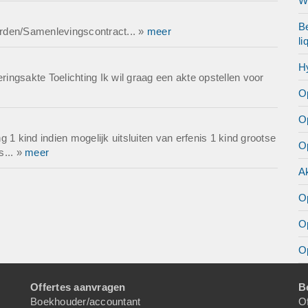
Wi
Be
rden/Samenlevingscontract... »
meer
li
H
ngsakte Toelichting Ik wil graag een akte opstellen voor
O
O
 1 kind indien mogelijk uitsluiten van erfenis 1 kind grootse
O
s... »
meer
Ak
O
O
Op
Offertes aanvragen
B
Boekhouder/accountant
Of