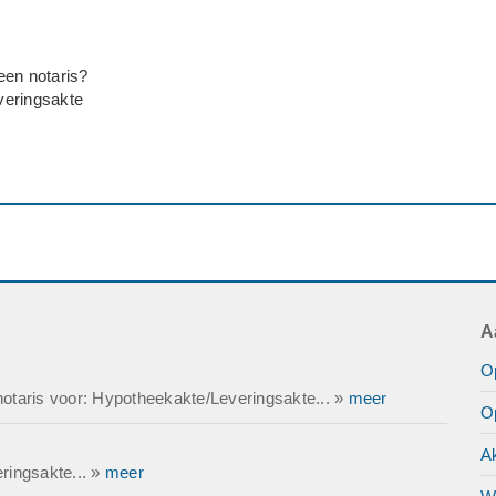
een notaris?
veringsakte
A
O
otaris voor: Hypotheekakte/Leveringsakte... »
meer
Op
A
ringsakte... »
meer