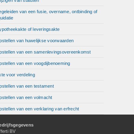
jzigen van statuten
geleiden van een fusie, overname, ontbinding of
quidatie
ypotheekakte of leveringsakte
pstellen van huwelijkse voorwaarden
pstellen van een samenlevingsovereenkomst
pstellen van een voogdijbenoeming
te voor verdeling
pstellen van een testament
pstellen van een volmacht
stellen van een verklaring van erfrecht
edrijfsgegevens
ferti BV