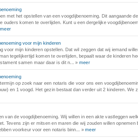
jbenoeming
lpen met het opstellen van een voogdijbenoeming. Dit aangaande de
 ouders komen te overlijden. Kunt u een dergelijke voogdijbenoe
meer
jbenoeming voor mijn kinderen
voor mijn kinderen opstellen. Dat wil zeggen dat wij iemand wille
 man tegelijkertijd komen te overlijden, bepaalt waar de kinderen h
stament samen maar daar is dit n... »
meer
jbenoeming
termijn op zoek naar een notaris die voor ons een voogdijbenoemi
ouw) en 1 voogd. Het gezin bestaat dan verder uit 2 kinderen. We 
en van de voogdijbenoeming. Wij willen in een akte vastleggen wel
. Tevens zijn er mitsen en maren die wij zouden willen opnemen b
ben voorkeur voor een notaris binn... »
meer