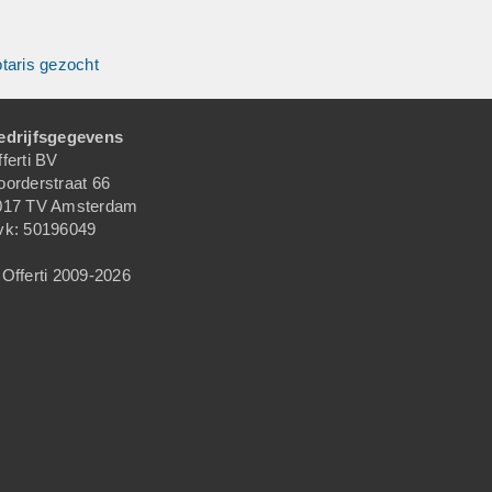
taris gezocht
edrijfsgegevens
ferti BV
oorderstraat 66
017 TV Amsterdam
vk: 50196049
Offerti 2009-2026