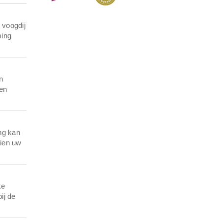
 voogdij
ming
n
een
ng kan
zien uw
ke
ij de