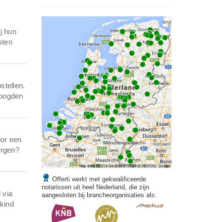
j hun
sten
stellen.
voogden
oor een
orgen?
Offerti werkt met gekwalificeerde
notarissen uit heel Nederland, die zijn
 via
aangesloten bij brancheorganisaties als:
 kind