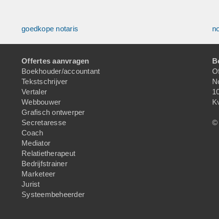
goedkope notaris
no
Offertes aanvragen
B
Boekhouder/accountant
Of
Tekstschrijver
N
Vertaler
1
Webbouwer
K
Grafisch ontwerper
Secretaresse
© 
Coach
Mediator
Relatietherapeut
Bedrijfstrainer
Marketeer
Jurist
Systeembeheerder