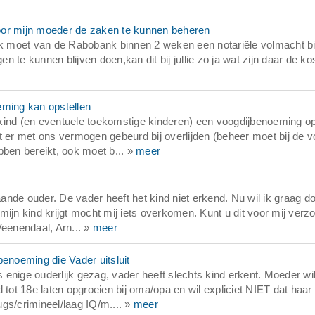
oor mijn moeder de zaken te kunnen beheren
 Ik moet van de Rabobank binnen 2 weken een notariële volmacht bi
 te kunnen blijven doen,kan dit bij jullie zo ja wat zijn daar de ko
eming kan opstellen
s kind (en eventuele toekomstige kinderen) een voogdijbenoeming op
er met ons vermogen gebeurd bij overlijden (beheer moet bij de 
ebben bereikt, ook moet b... »
meer
nde ouder. De vader heeft het kind niet erkend. Nu wil ik graag d
ijn kind krijgt mocht mij iets overkomen. Kunt u dit voor mij verz
Veenendaal, Arn... »
meer
benoeming die Vader uitsluit
enige ouderlijk gezag, vader heeft slechts kind erkent. Moeder wil
 tot 18e laten opgroeien bij oma/opa en wil expliciet NIET dat haar
gs/crimineel/laag IQ/m.... »
meer