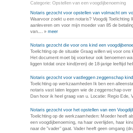
Categorie: Opstellen van een voogdijbenoeming
Notaris gezocht voor opstellen van volmacht om v
Waarvoor zoekt u een notaris? Voogdij Toelichting
aanleveren om voor mijn moeder van 85 de betalingen
van.... »
meer
Notaris gezocht die voor ons kind een voogdijbeno
Toelichting op de situatie Graag willen wij voor on
Het document moet bij voorkeur ook benoemen wat 
liggen totdat onze kind(eren) de 18-jarige leeftijd h
Notaris gezocht voor vastleggen zeggenschap kind
Toelichting op werkzaamheden Ik ben een alleenstaa
notaris vast laten leggen wie de zeggenschap over m
Dan hoor ik heel graag van u. Locatie: Regio Ede, 
Notaris gezocht voor het opstellen van een Voogdij
Toelichting op de werkzaamheden: Moeder heeft als 
een voogdijbenoeming, na haar overlijden, haar kind
naar de "vader" gaat. Vader heeft geen omgang (dru