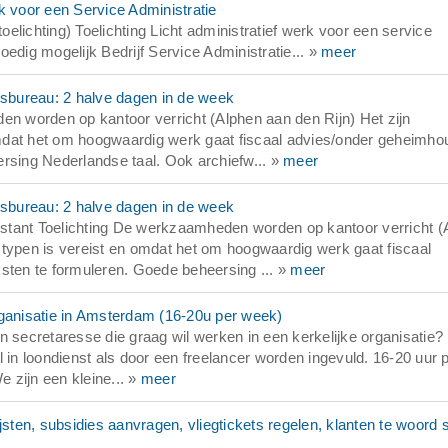
k voor een Service Administratie
lichting) Toelichting Licht administratief werk voor een service
edig mogelijk Bedrijf Service Administratie... »
meer
esbureau: 2 halve dagen in de week
en worden op kantoor verricht (Alphen aan den Rijn) Het zijn
dat het om hoogwaardig werk gaat fiscaal advies/onder geheimhou
rsing Nederlandse taal. Ook archiefw... »
meer
esbureau: 2 halve dagen in de week
stant Toelichting De werkzaamheden worden op kantoor verricht (
 typen is vereist en omdat het om hoogwaardig werk gaat fiscaal
sten te formuleren. Goede beheersing ... »
meer
rganisatie in Amsterdam (16-20u per week)
n secretaresse die graag wil werken in een kerkelijke organisatie?
 in loondienst als door een freelancer worden ingevuld. 16-20 uur 
e zijn een kleine... »
meer
jsten, subsidies aanvragen, vliegtickets regelen, klanten te woord 