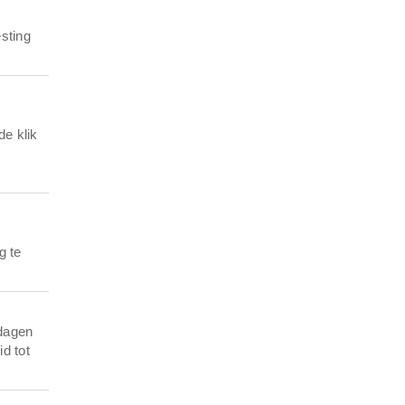
esting
de klik
g te
 dagen
d tot