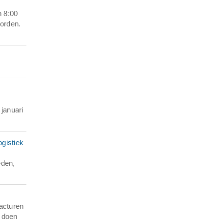
n 8:00
orden.
 januari
gistiek
eden,
facturen
n doen