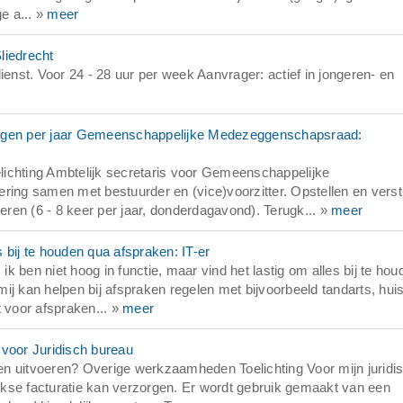
ge a... »
meer
liedrecht
ienst. Voor 24 - 28 uur per week Aanvrager: actief in jongeren- en
ingen per jaar Gemeenschappelijke Medezeggenschapsraad:
ichting Ambtelijk secretaris voor Gemeenschappelijke
ng samen met bestuurder en (vice)voorzitter. Opstellen en vers
ren (6 - 8 keer per jaar, donderdagavond). Terugk... »
meer
 bij te houden qua afspraken: IT-er
 ik ben niet hoog in functie, maar vind het lastig om alles bij te ho
j kan helpen bij afspraken regelen met bijvoorbeeld tandarts, huis
t voor afspraken... »
meer
 voor Juridisch bureau
n uitvoeren? Overige werkzaamheden Toelichting Voor mijn juridi
kse facturatie kan verzorgen. Er wordt gebruik gemaakt van een