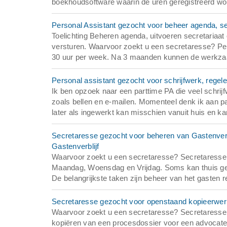
boekhoudsoftware waarin de uren geregistreerd worde
Personal Assistant gezocht voor beheer agenda, se
Toelichting Beheren agenda, uitvoeren secretariaa
versturen. Waarvoor zoekt u een secretaresse? P
30 uur per week. Na 3 maanden kunnen de werkzaa
Personal assistant gezocht voor schrijfwerk, regele
Ik ben opzoek naar een parttime PA die veel schri
zoals bellen en e-mailen. Momenteel denk ik aan p
later als ingewerkt kan misschien vanuit huis en kant
Secretaresse gezocht voor beheren van Gastenverbl
Gastenverblijf
Waarvoor zoekt u een secretaresse? Secretaresse 
Maandag, Woensdag en Vrijdag. Soms kan thuis g
De belangrijkste taken zijn beheer van het gasten r
Secretaresse gezocht voor openstaand kopieerwer
Waarvoor zoekt u een secretaresse? Secretaresse g
kopiëren van een procesdossier voor een advocatenk