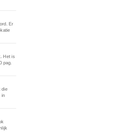
ord. Er
katie
. Het is
0 pag.
 die
 in
ok
lijk