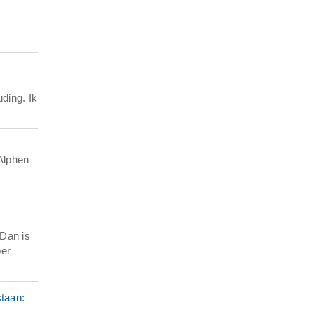
ding. Ik
Alphen
 Dan is
per
staan: