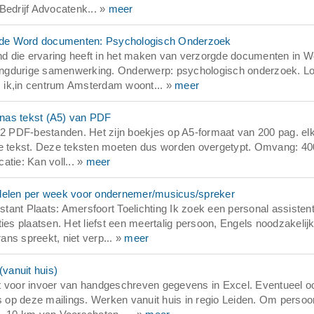
Bedrijf Advocatenk... »
meer
gde Word documenten: Psychologisch Onderzoek
d die ervaring heeft in het maken van verzorgde documenten in W
angdurige samenwerking. Onderwerp: psychologisch onderzoek. Lo
 ik,in centrum Amsterdam woont... »
meer
nas tekst (A5) van PDF
 2 PDF-bestanden. Het zijn boekjes op A5-formaat van 200 pag. elk
 tekst. Deze teksten moeten dus worden overgetypt. Omvang: 40
catie: Kan voll... »
meer
gdelen per week voor ondernemer/musicus/spreker
ant Plaats: Amersfoort Toelichting Ik zoek een personal assistent
ies plaatsen. Het liefst een meertalig persoon, Engels noodzakelijk
rans spreekt, niet verp... »
meer
(vanuit huis)
ocht voor invoer van handgeschreven gegevens in Excel. Eventueel o
s op deze mailings. Werken vanuit huis in regio Leiden. Om persoon