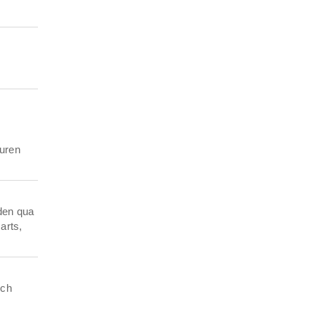
turen
uden qua
arts,
sch