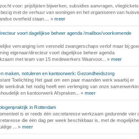
ht voor: prijslijsten bijwerken, subsidies aanvragen, vliegtickets
.a. bezig met de verhuur van woningen en het organiseren van huisv
andse overheid staan.... »
meer
irecteur voort dagelijkse beheer agenda /mailbox/voorkomende
delijke vervanging ivm versneld zwangerschaps verlof maar bij goe
ning eigenaar/directeur voort dagelijkse beheer agenda
rkzaam met team van 15 medewerkers Waarvoor... »
meer
ken maken, notuleren en kantoorwerk: Gezondheidszorg
stant Toelichting Het gaat om een paar maanden werk waarbij er
f de werkdruk het nodig heeft een verlenging van onze samenwerkin
shoudelijk en kantoorwerk Afspraken... »
meer
logenpraktijk in Rotterdam
 momenteel is er reeds één secretaresse werkzaam gedurende vier
retaresse die één dag per week beschikbaar is, met de mogelijkhei
idige ... »
meer