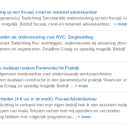
g op een fiscaal, civiel en notarieel advieskantoor
name(s) Toelichting Secretariële ondersteuning op een fiscaal, ci
ogelijk. Bedrijf fiscaal, civiel en notarieel advieskantoor... »
mee
heden als ondersteuning voor RVC: Zorginstelling
ant Toelichting Rvc overleggen, ondersteunen bij uitvoering direct
nen en organiseren. Deadline Graag zo spoedig mogelijk Bedrijf
ls duobaan rondom Paramedische Praktijk
of algemeen medewerker voor onderstaande werkzaamheden
een duobaan constructie in een paramedische praktijk Waarvoor zo
e Graag zo spoedig mogelijk Bedrijf ... »
meer
heden (4-6 uur in de week): Fiscaal Adviesbureau
chting In verband met mijn eigen bedrijf heb ik een assistent nodi
typen van mails Teksten samen met mij opstellen en verzenden
ng hebben met volgende programmas:... »
meer