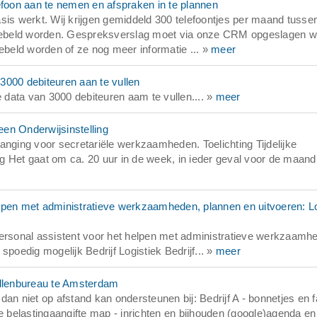
efoon aan te nemen en afspraken in te plannen
sis werkt. Wij krijgen gemiddeld 300 telefoontjes per maand tusse
gebeld worden. Gespreksverslag moet via onze CRM opgeslagen w
beld worden of ze nog meer informatie ... »
meer
3000 debiteuren aan te vullen
data van 3000 debiteuren aam te vullen.... »
meer
een Onderwijsinstelling
anging voor secretariële werkzaamheden. Toelichting Tijdelijke
ing Het gaat om ca. 20 uur in de week, in ieder geval voor de maand
lpen met administratieve werkzaamheden, plannen en uitvoeren: Lo
personal assistent voor het helpen met administratieve werkzaamh
poedig mogelijk Bedrijf Logistiek Bedrijf... »
meer
ellenbureau te Amsterdam
l dan niet op afstand kan ondersteunen bij: Bedrijf A - bonnetjes en 
de belastingaangifte map - inrichten en bijhouden (google)agenda e