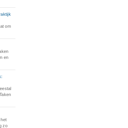
aktijk
aat om
zaken
am en
k:
eestal
 Taken
 het
g zo