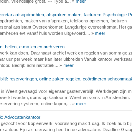
n. Vriendelijke groet, --- Type a... »
meer
cretariaatsopdrachten, afspraken maken, facturen: Psychologie Pr
t opdrachten, maken van afspraken, telefoons opnemen, facturen
ersonal assistant Overeenkomst: Langdurige overeenkomst. Het g
mheden evt vanaf huis worden uitgevoerd.... »
meer
n, bellen, e-mailen en archiveren
jfwerk kan doen. Daarnaast archief werk en regelen van sommige 
aar uur per week maar kan later uitbreiden Vanuit kantoor werkza
oor. Bedrijf: administratiek... »
meer
ijf: reserveringen, online zaken regelen, coördineren schoonmaa
in Weert gevraagd voor eigenaar gastenverblijf. Werkdagen zijn m
ewerkt worden, soms op kantoor in Weert en soms in Amsterdam.
eservering systeem, online kopen,... »
meer
k: Advocatenkantoor
ezocht voor kopieerwerk, vooralsnog max 1 dag. Ik zoek hulp bij
antoor. Fijn als u ervaring heeft in de advocatuur. Deadline Graa