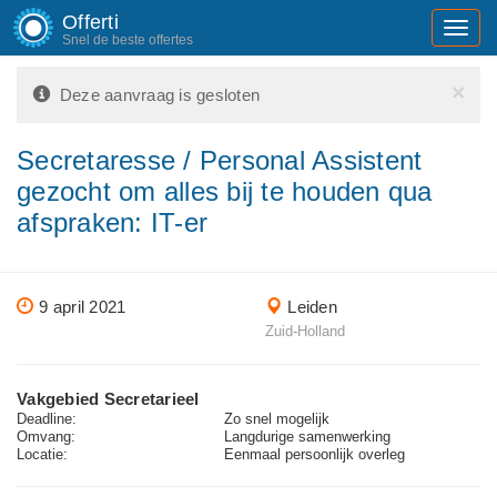
Offerti
Toggl
Snel de beste offertes
navig
×
Deze aanvraag is gesloten
Secretaresse / Personal Assistent
gezocht om alles bij te houden qua
afspraken: IT-er
9 april 2021
Leiden
Zuid-Holland
Vakgebied Secretarieel
Deadline:
Zo snel mogelijk
Omvang:
Langdurige samenwerking
Locatie:
Eenmaal persoonlijk overleg