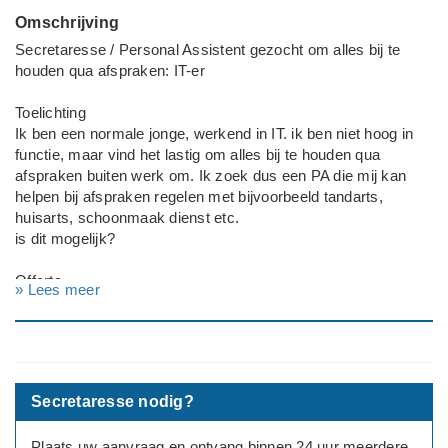
Omschrijving
Secretaresse / Personal Assistent gezocht om alles bij te
houden qua afspraken: IT-er
Toelichting
Ik ben een normale jonge, werkend in IT. ik ben niet hoog in
functie, maar vind het lastig om alles bij te houden qua
afspraken buiten werk om. Ik zoek dus een PA die mij kan
helpen bij afspraken regelen met bijvoorbeeld tandarts,
huisarts, schoonmaak dienst etc.
is dit mogelijk?
Offerte
» Lees meer
Wat voor afspraken zouden we voor deze werkzaamheden
kunnen maken?
Deadline: graag zo spoedig mogelijk
Secretaresse nodig?
Bedrijf:
IT-er
Plaats uw aanvraag en ontvang binnen 24 uur meerdere