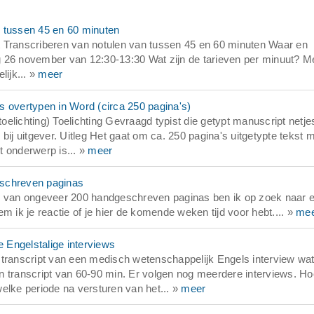
w tussen 45 en 60 minuten
t Transcriberen van notulen van tussen 45 en 60 minuten Waar en
 26 november van 12:30-13:30 Wat zijn de tarieven per minuut? M
lijk... »
meer
s overtypen in Word (circa 250 pagina's)
elichting) Toelichting Gevraagd typist die getypt manuscript netje
bij uitgever. Uitleg Het gaat om ca. 250 pagina's uitgetypte tekst 
et onderwerp is... »
meer
eschreven paginas
ie van ongeveer 200 handgeschreven paginas ben ik op zoek naar 
m ik je reactie of je hier de komende weken tijd voor hebt.... »
me
 Engelstalige interviews
transcript van een medisch wetenschappelijk Engels interview wat
n transcript van 60-90 min. Er volgen nog meerdere interviews. Ho
elke periode na versturen van het... »
meer