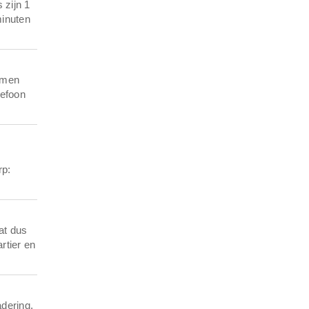
 zijn 1
minuten
amen
lefoon
rp:
at dus
rtier en
dering.