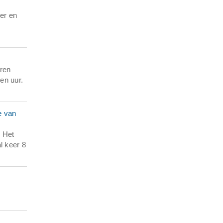
er en
eren
en uur.
e van
. Het
l keer 8