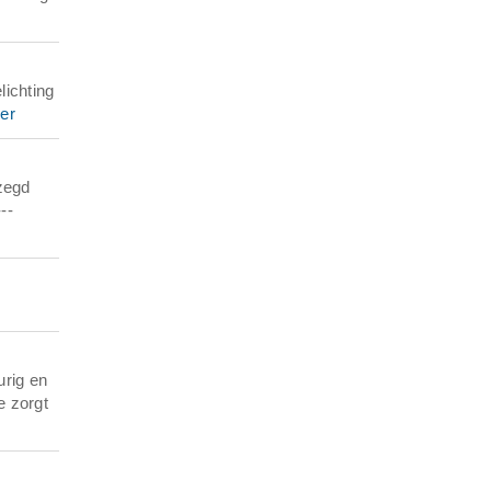
lichting
er
ezegd
--
urig en
e zorgt