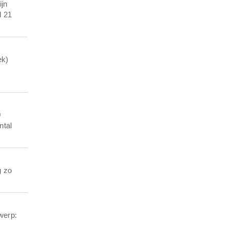
ijn
l 21
ek)
0
ntal
g zo
werp: