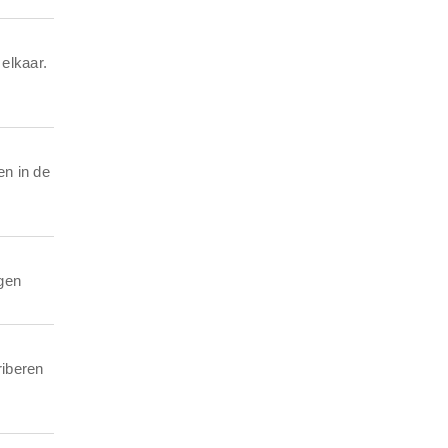
elkaar.
en in de
gen
riberen