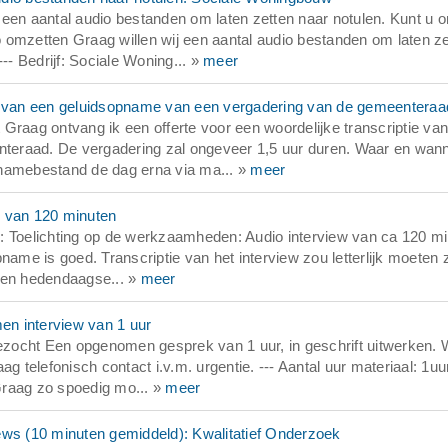
een aantal audio bestanden om laten zetten naar notulen. Kunt u 
 omzetten Graag willen wij een aantal audio bestanden om laten ze
-- Bedrijf: Sociale Woning... »
meer
ie van een geluidsopname van een vergadering van de gemeenteraa
Graag ontvang ik een offerte voor een woordelijke transcriptie va
teraad. De vergadering zal ongeveer 1,5 uur duren. Waar en wan
pnamebestand de dag erna via ma... »
meer
w van 120 minuten
: Toelichting op de werkzaamheden: Audio interview van ca 120 mi
ame is goed. Transcriptie van het interview zou letterlijk moeten z
 en hedendaagse... »
meer
n interview van 1 uur
zocht Een opgenomen gesprek van 1 uur, in geschrift uitwerken. 
g telefonisch contact i.v.m. urgentie. --- Aantal uur materiaal: 1uu
Graag zo spoedig mo... »
meer
ews (10 minuten gemiddeld): Kwalitatief Onderzoek