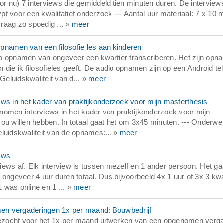
 nu) 7 interviews die gemiddeld tien minuten duren. De interviews
ypt voor een kwalitatief onderzoek --- Aantal uur materiaal: 7 x 10 
raag zo spoedig ... »
meer
pnamen van een filosofie les aan kinderen
io opnamen van ongeveer een kwartier transcriberen. Het zijn opn
die ik filosofieles geeft. De audio opnamen zijn op een Android te
Geluidskwaliteit van d... »
meer
ews in het kader van praktijkonderzoek voor mijn masterthesis
nomen interviews in het kader van praktijkonderzoek voor mijn
 zou willen hebben. In totaal gaat het om 3x45 minuten. --- Onderwe
luidskwaliteit van de opnames:... »
meer
ews
ews af. Elk interview is tussen mezelf en 1 ander persoon. Het ga
ongeveer 4 uur duren totaal. Dus bijvoorbeeld 4x 1 uur of 3x 3 kwa
1 was online en 1 ... »
meer
en vergaderingen 1x per maand: Bouwbedrijf
ezocht voor het 1x per maand uitwerken van een opgenomen verga