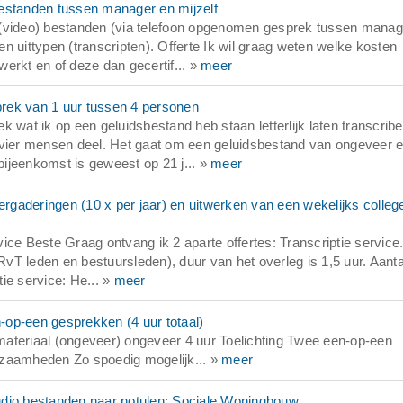
bestanden tussen manager en mijzelf
 (video) bestanden (via telefoon opgenomen gesprek tussen manag
ten uittypen (transcripten). Offerte Ik wil graag weten welke kosten
erkt en of deze dan gecertif... »
meer
rek van 1 uur tussen 4 personen
 wat ik op een geluidsbestand heb staan letterlijk laten transcrib
 vier mensen deel. Het gaat om een geluidsbestand van ongeveer e
ijeenkomst is geweest op 21 j... »
meer
gaderingen (10 x per jaar) en uitwerken van een wekelijks colleg
ice Beste Graag ontvang ik 2 aparte offertes: Transcriptie service
T leden en bestuursleden), duur van het overleg is 1,5 uur. Aanta
tie service: He... »
meer
-op-een gesprekken (4 uur totaal)
ateriaal (ongeveer) ongeveer 4 uur Toelichting Twee een-op-een
kzaamheden Zo spoedig mogelijk... »
meer
udio bestanden naar notulen: Sociale Woningbouw