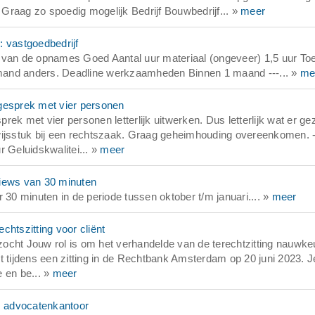
Graag zo spoedig mogelijk Bedrijf Bouwbedrijf... »
meer
: vastgoedbedrijf
 van de opnames Goed Aantal uur materiaal (ongeveer) 1,5 uur Toe
iemand anders. Deadline werkzaamheden Binnen 1 maand ---... »
me
gesprek met vier personen
ek met vier personen letterlijk uitwerken. Dus letterlijk wat er g
wijsstuk bij een rechtszaak. Graag geheimhouding overeenkomen. -
 Geluidskwalitei... »
meer
views van 30 minuten
 30 minuten in de periode tussen oktober t/m januari.... »
meer
htszitting voor cliënt
ocht Jouw rol is om het verhandelde van de terechtzitting nauwke
ënt tijdens een zitting in de Rechtbank Amsterdam op 20 juni 2023. J
e en be... »
meer
e: advocatenkantoor