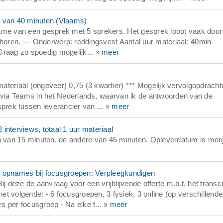
w van 40 minuten (Vlaams)
ame van een gesprek met 5 sprekers. Het gesprek loopt vaak door 
 horen. --- Onderwerp: reddingsvest Aantal uur materiaal: 40min
Graag zo spoedig mogelijk... »
meer
w
teriaal (ongeveer) 0,75 (3 kwartier) *** Mogelijk vervolgopdracht
w via Teams in het Nederlands, waarvan ik de antwoorden van de
sprek tussen leverancier van ... »
meer
interviews, totaal 1 uur materiaal
 van 15 minuten, de andere van 45 minuten. Opleverdatum is mor
o opnames bij focusgroepen: Verpleegkundigen
deze de aanvraag voor een vrijblijvende offerte m.b.t. het transc
t volgende: - 6 focusgroepen, 3 fysiek, 3 online (op verschillende
 per focusgroep - Na elke f... »
meer