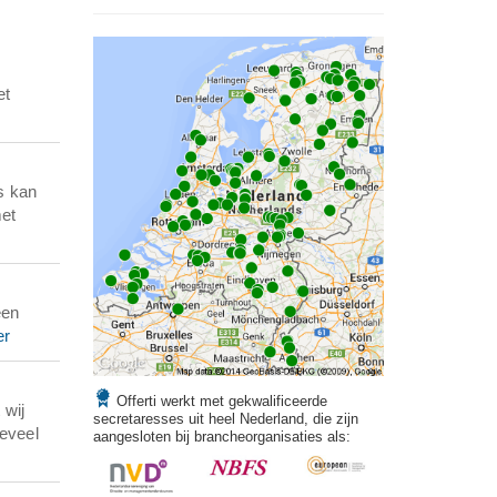
et
s kan
met
een
er
Offerti werkt met gekwalificeerde
 wij
secretaresses uit heel Nederland, die zijn
eveel
aangesloten bij brancheorganisaties als: