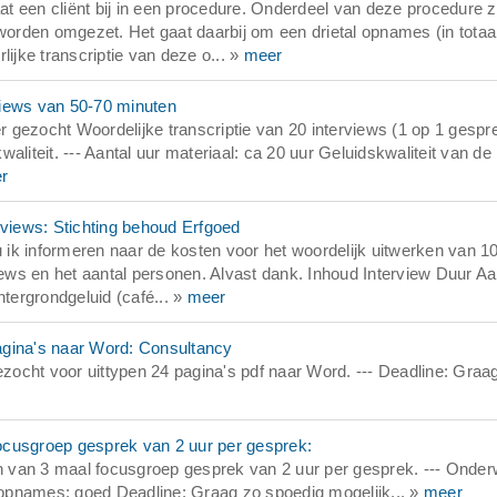
 een cliënt bij in een procedure. Onderdeel van deze procedure z
 worden omgezet. Het gaat daarbij om een drietal opnames (in totaa
ijke transcriptie van deze o... »
meer
views van 50-70 minuten
 gezocht Woordelijke transcriptie van 20 interviews (1 op 1 gespr
liteit. --- Aantal uur materiaal: ca 20 uur Geluidskwaliteit van de
r
rviews: Stichting behoud Erfgoed
ik informeren naar de kosten voor het woordelijk uitwerken van 1
iews en het aantal personen. Alvast dank. Inhoud Interview Duur Aa
htergrondgeluid (café... »
meer
agina's naar Word: Consultancy
ocht voor uittypen 24 pagina's pdf naar Word. --- Deadline: Graa
ocusgroep gesprek van 2 uur per gesprek:
 van 3 maal focusgroep gesprek van 2 uur per gesprek. --- Onder
e opnames: goed Deadline: Graag zo spoedig mogelijk... »
meer