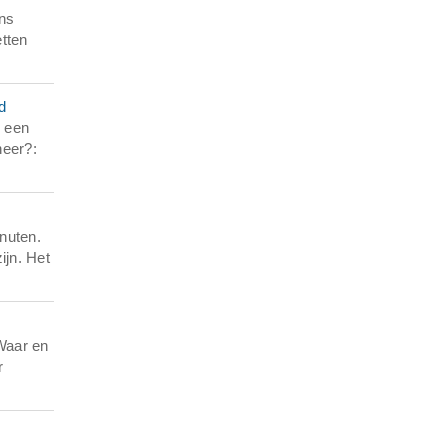
ons
tten
d
n een
neer?:
nuten.
ijn. Het
Waar en
r