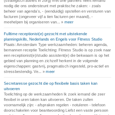
(strategisch advies in zorg) met drie partners heeft iemand
nodig die ons ondersteunt met praktische zaken: - zoals
beheer van agenda's, - (eenduidig) opstellen en versturen van
facturen (ongeveer vijf a tien facturen per maand), -
meehelpen bij organiseren van... »
meer
Fulltime receptionist(e) gezocht met uitstekende
planningskills, Nederlands en Engels voor Fitness Studio
Plaats: Amsterdam Type werkzaamheden: beheren agenda,
bemannen receptie Toelichting: Fitness Studio is op zoek naar
een receptionist(e)/studio assistent(e) die bekwaam is op het
gebied van planning en zichzelf herkent in de volgende
eigenschappen: gastvrij, pragmatisch ingesteld, pro-actief en
stressbestendig. Ve... »
meer
Secretaresse gezocht die op flexibele basis taken kan
uitvoeren
Toelichting op de werkzaamheden Ik zoek iemand die zeer
flexibel in uren taken kan uitvoeren. De taken zullen
voornamelijk zijn: - afspraken regelen - notuleren - telefoon
doorschakelen voor beantwoording Liefst een vaste persoon