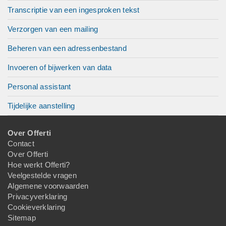
Transcriptie van een ingesproken tekst
Verzorgen van een mailing
Beheren van een adressenbestand
Invoeren of bijwerken van data
Personal assistant
Tijdelijke aanstelling
Over Offerti
Contact
Over Offerti
Hoe werkt Offerti?
Veelgestelde vragen
Algemene voorwaarden
Privacyverklaring
Cookieverklaring
Sitemap