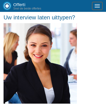
Offerti
Toggl
Snel de beste offertes
navig
Uw interview laten uittypen?