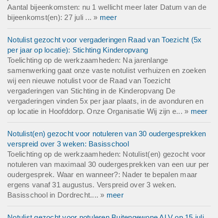
Aantal bijeenkomsten: nu 1 wellicht meer later Datum van de
bijeenkomst(en): 27 juli ... »
meer
Notulist gezocht voor vergaderingen Raad van Toezicht (5x
per jaar op locatie): Stichting Kinderopvang
Toelichting op de werkzaamheden: Na jarenlange
samenwerking gaat onze vaste notulist verhuizen en zoeken
wij een nieuwe notulist voor de Raad van Toezicht
vergaderingen van Stichting in de Kinderopvang De
vergaderingen vinden 5x per jaar plaats, in de avonduren en
op locatie in Hoofddorp. Onze Organisatie Wij zijn e... »
meer
Notulist(en) gezocht voor notuleren van 30 oudergesprekken
verspreid over 3 weken: Basisschool
Toelichting op de werkzaamheden: Notulist(en) gezocht voor
notuleren van maximaal 30 oudergesprekken van een uur per
oudergesprek. Waar en wanneer?: Nader te bepalen maar
ergens vanaf 31 augustus. Verspreid over 3 weken.
Basisschool in Dordrecht.... »
meer
Notulist gezocht voor notuleren Buitengewone ALV op 15 juli