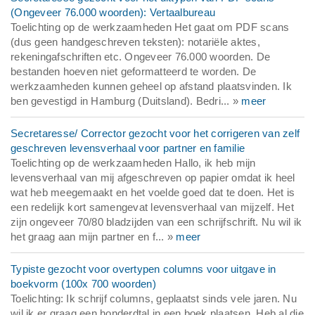
(Ongeveer 76.000 woorden): Vertaalbureau
Toelichting op de werkzaamheden Het gaat om PDF scans
(dus geen handgeschreven teksten): notariële aktes,
rekeningafschriften etc. Ongeveer 76.000 woorden. De
bestanden hoeven niet geformatteerd te worden. De
werkzaamheden kunnen geheel op afstand plaatsvinden. Ik
ben gevestigd in Hamburg (Duitsland). Bedri... »
meer
Secretaresse/ Corrector gezocht voor het corrigeren van zelf
geschreven levensverhaal voor partner en familie
Toelichting op de werkzaamheden Hallo, ik heb mijn
levensverhaal van mij afgeschreven op papier omdat ik heel
wat heb meegemaakt en het voelde goed dat te doen. Het is
een redelijk kort samengevat levensverhaal van mijzelf. Het
zijn ongeveer 70/80 bladzijden van een schrijfschrift. Nu wil ik
het graag aan mijn partner en f... »
meer
Typiste gezocht voor overtypen columns voor uitgave in
boekvorm (100x 700 woorden)
Toelichting: Ik schrijf columns, geplaatst sinds vele jaren. Nu
wil ik er graag een honderdtal in een boek plaatsen. Heb al die