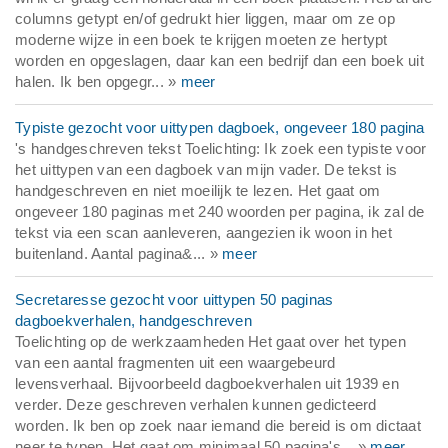
columns getypt en/of gedrukt hier liggen, maar om ze op
moderne wijze in een boek te krijgen moeten ze hertypt
worden en opgeslagen, daar kan een bedrijf dan een boek uit
halen. Ik ben opgegr... »
meer
Typiste gezocht voor uittypen dagboek, ongeveer 180 pagina
's handgeschreven tekst Toelichting: Ik zoek een typiste voor
het uittypen van een dagboek van mijn vader. De tekst is
handgeschreven en niet moeilijk te lezen. Het gaat om
ongeveer 180 paginas met 240 woorden per pagina, ik zal de
tekst via een scan aanleveren, aangezien ik woon in het
buitenland. Aantal pagina&... »
meer
Secretaresse gezocht voor uittypen 50 paginas
dagboekverhalen, handgeschreven
Toelichting op de werkzaamheden Het gaat over het typen
van een aantal fragmenten uit een waargebeurd
levensverhaal. Bijvoorbeeld dagboekverhalen uit 1939 en
verder. Deze geschreven verhalen kunnen gedicteerd
worden. Ik ben op zoek naar iemand die bereid is om dictaat
neer te typen. Het gaat om minimaal 50 pagina's... »
meer