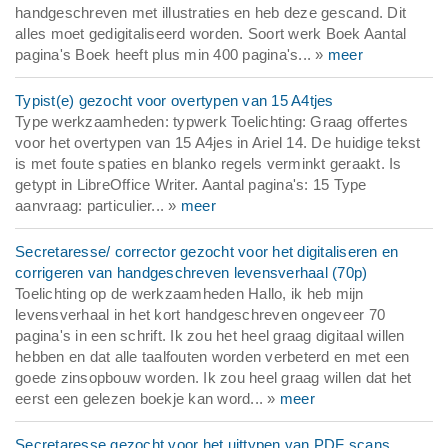
handgeschreven met illustraties en heb deze gescand. Dit
alles moet gedigitaliseerd worden. Soort werk Boek Aantal
pagina's Boek heeft plus min 400 pagina's... »
meer
Typist(e) gezocht voor overtypen van 15 A4tjes
Type werkzaamheden: typwerk Toelichting: Graag offertes
voor het overtypen van 15 A4jes in Ariel 14. De huidige tekst
is met foute spaties en blanko regels verminkt geraakt. Is
getypt in LibreOffice Writer. Aantal pagina's: 15 Type
aanvraag: particulier... »
meer
Secretaresse/ corrector gezocht voor het digitaliseren en
corrigeren van handgeschreven levensverhaal (70p)
Toelichting op de werkzaamheden Hallo, ik heb mijn
levensverhaal in het kort handgeschreven ongeveer 70
pagina's in een schrift. Ik zou het heel graag digitaal willen
hebben en dat alle taalfouten worden verbeterd en met een
goede zinsopbouw worden. Ik zou heel graag willen dat het
eerst een gelezen boekje kan word... »
meer
Secretaresse gezocht voor het uittypen van PDF scans