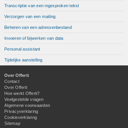
Transcriptie van een ingesproken tekst
Verzorgen van een mailing
Beheren van een adressenbestand
Invoeren of bijwerken van data
Personal assistant
Tijdelijke aanstelling
Over Offerti
Contact
Over Offerti
Hoe werkt Offerti?
Veelgestelde vragen
Algemene voorwaarden
Privacyverklaring
Cookieverklaring
Sitemap