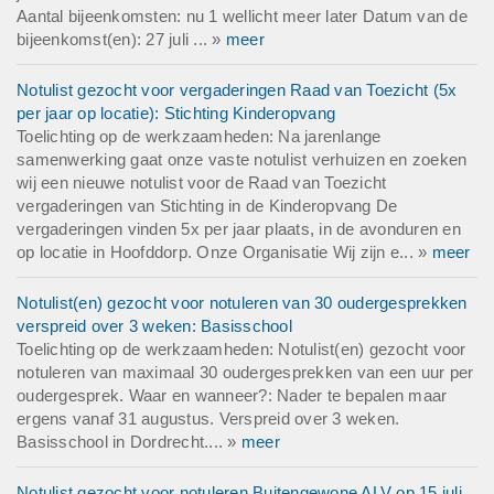
Aantal bijeenkomsten: nu 1 wellicht meer later Datum van de
bijeenkomst(en): 27 juli ... »
meer
Notulist gezocht voor vergaderingen Raad van Toezicht (5x
per jaar op locatie): Stichting Kinderopvang
Toelichting op de werkzaamheden: Na jarenlange
samenwerking gaat onze vaste notulist verhuizen en zoeken
wij een nieuwe notulist voor de Raad van Toezicht
vergaderingen van Stichting in de Kinderopvang De
vergaderingen vinden 5x per jaar plaats, in de avonduren en
op locatie in Hoofddorp. Onze Organisatie Wij zijn e... »
meer
Notulist(en) gezocht voor notuleren van 30 oudergesprekken
verspreid over 3 weken: Basisschool
Toelichting op de werkzaamheden: Notulist(en) gezocht voor
notuleren van maximaal 30 oudergesprekken van een uur per
oudergesprek. Waar en wanneer?: Nader te bepalen maar
ergens vanaf 31 augustus. Verspreid over 3 weken.
Basisschool in Dordrecht.... »
meer
Notulist gezocht voor notuleren Buitengewone ALV op 15 juli