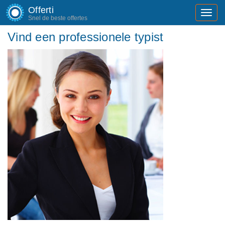
Offerti
Toggl
Snel de beste offertes
navig
Vind een professionele typist