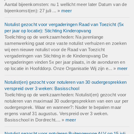
Aantal bijeenkomsten: nu 1 wellicht meer later Datum van de
bijeenkomst(en): 27 juli ... »
meer
Notulist gezocht voor vergaderingen Raad van Toezicht (5x
per jaar op locatie): Stichting Kinderopvang
Toelichting op de werkzaamheden: Na jarenlange
samenwerking gaat onze vaste notulist verhuizen en zoeken
wij een nieuwe notulist voor de Raad van Toezicht
vergaderingen van Stichting in de Kinderopvang De
vergaderingen vinden 5x per jaar plaats, in de avonduren en
op locatie in Hoofddorp. Onze Organisatie Wij zijn e... »
meer
Notulist(en) gezocht voor notuleren van 30 oudergesprekken
verspreid over 3 weken: Basisschool
Toelichting op de werkzaamheden: Notulist(en) gezocht voor
notuleren van maximaal 30 oudergesprekken van een uur per
oudergesprek. Waar en wanneer?: Nader te bepalen maar
ergens vanaf 31 augustus. Verspreid over 3 weken.
Basisschool in Dordrecht.... »
meer
Notulist gezocht voor notuleren Buitengewone ALV op 15 juli