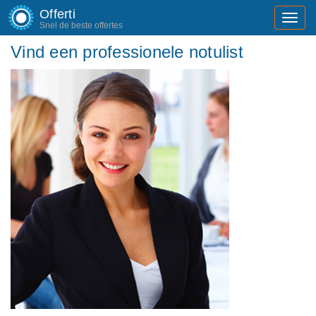
Offerti
Toggl
Snel de beste offertes
navig
Vind een professionele notulist