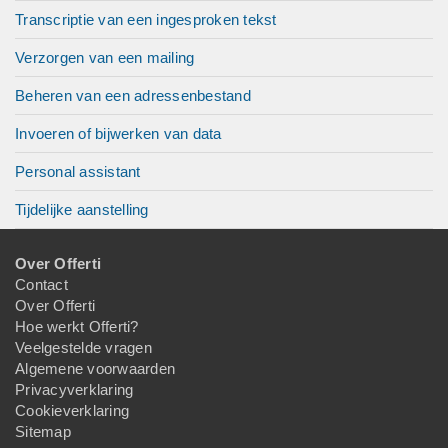
Transcriptie van een ingesproken tekst
Verzorgen van een mailing
Beheren van een adressenbestand
Invoeren of bijwerken van data
Personal assistant
Tijdelijke aanstelling
Over Offerti
Contact
Over Offerti
Hoe werkt Offerti?
Veelgestelde vragen
Algemene voorwaarden
Privacyverklaring
Cookieverklaring
Sitemap