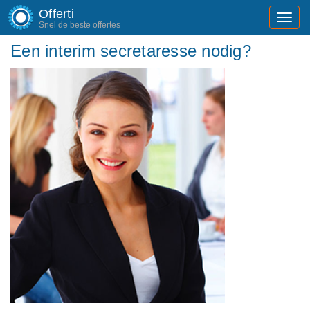
Offerti
Toggl
Snel de beste offertes
navig
Een interim secretaresse nodig?