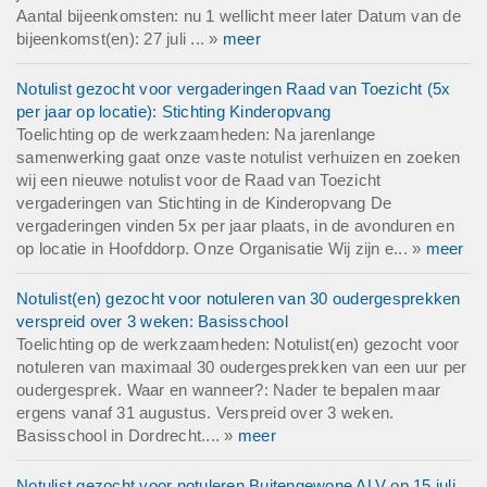
Aantal bijeenkomsten: nu 1 wellicht meer later Datum van de
bijeenkomst(en): 27 juli ... »
meer
Notulist gezocht voor vergaderingen Raad van Toezicht (5x
per jaar op locatie): Stichting Kinderopvang
Toelichting op de werkzaamheden: Na jarenlange
samenwerking gaat onze vaste notulist verhuizen en zoeken
wij een nieuwe notulist voor de Raad van Toezicht
vergaderingen van Stichting in de Kinderopvang De
vergaderingen vinden 5x per jaar plaats, in de avonduren en
op locatie in Hoofddorp. Onze Organisatie Wij zijn e... »
meer
Notulist(en) gezocht voor notuleren van 30 oudergesprekken
verspreid over 3 weken: Basisschool
Toelichting op de werkzaamheden: Notulist(en) gezocht voor
notuleren van maximaal 30 oudergesprekken van een uur per
oudergesprek. Waar en wanneer?: Nader te bepalen maar
ergens vanaf 31 augustus. Verspreid over 3 weken.
Basisschool in Dordrecht.... »
meer
Notulist gezocht voor notuleren Buitengewone ALV op 15 juli