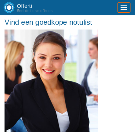
Offerti
Toggl
Snel de beste offertes
navig
Vind een goedkope notulist