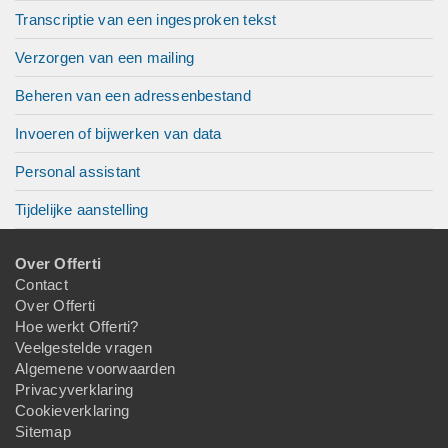
Transcriptie van een ingesproken tekst
Verzorgen van een mailing
Beheren van een adressenbestand
Invoeren of bijwerken van data
Personal assistant
Tijdelijke aanstelling
Over Offerti
Contact
Over Offerti
Hoe werkt Offerti?
Veelgestelde vragen
Algemene voorwaarden
Privacyverklaring
Cookieverklaring
Sitemap