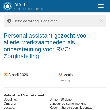
Offerti
Toggl
Snel de beste offertes
navig
×
Deze aanvraag is gesloten
Personal assistant gezocht voor
allerlei werkzaamheden als
ondersteuning voor RVC:
Zorginstelling
3 april 2026
Venlo
Limburg
Vakgebied Secretarieel
Deadline:
Binnen 30 dagen
Omvang:
Langdurige samenwerking
Locatie:
Regelmatig persoonlijk contact