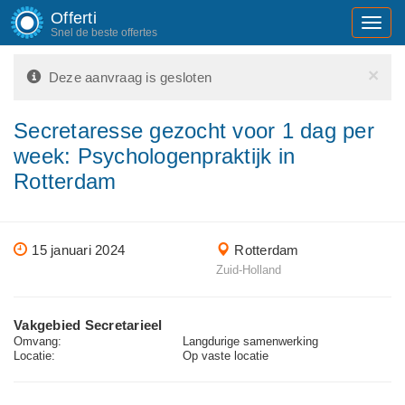
Offerti
Toggl
Snel de beste offertes
navig
×
Deze aanvraag is gesloten
Secretaresse gezocht voor 1 dag per
week: Psychologenpraktijk in
Rotterdam
15 januari 2024
Rotterdam
Zuid-Holland
Vakgebied Secretarieel
Omvang:
Langdurige samenwerking
Locatie:
Op vaste locatie