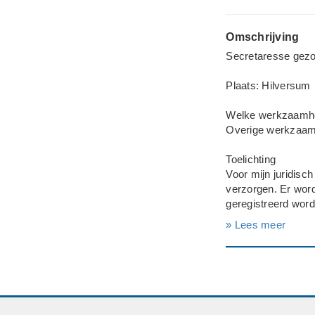
Omschrijving
Secretaresse gezoc
Plaats: Hilversum
Welke werkzaamhed
Overige werkzaa
Toelichting
Voor mijn juridisc
verzorgen. Er wor
geregistreerd word
» Lees meer
Vriendelijke groet,
---
Type aanvraag: Zak
Rechtsvorm: Een