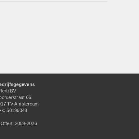
edrijfsgegevens
ferti BV
oorderstraat 66
017 TV Amsterdam
vk: 50196049
Offerti 2009-2026