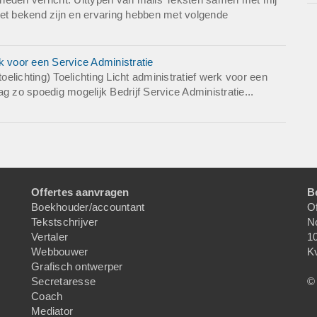
t bekend zijn en ervaring hebben met volgende
k voor een Service Administratie
lichting) Toelichting Licht administratief werk voor een
g zo spoedig mogelijk Bedrijf Service Administratie...
Offertes aanvragen
B
Boekhouder/accountant
Of
Tekstschrijver
N
Vertaler
1
Webbouwer
K
Grafisch ontwerper
Secretaresse
© 
Coach
Mediator