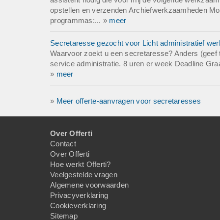
opstellen en verzenden Archiefwerkzaamheden Moe
programmas:... »
meer
Secretaresse gezocht voor Licht administratief wer
Waarvoor zoekt u een secretaresse? Anders (geef toe
service administratie. 8 uren er week Deadline Graa
»
meer
»
Meer offerte-aanvragen voor secretaresses
Over Offerti
Contact
Over Offerti
Hoe werkt Offerti?
Veelgestelde vragen
Algemene voorwaarden
Privacyverklaring
Cookieverklaring
Sitemap