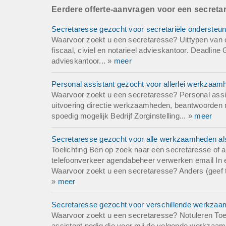
Aantal medewerker
Eerdere offerte-aanvragen voor een secreta
Bedrijfsinformatie:
Secretaresse gezocht voor secretariële ondersteunin
Waarvoor zoekt u een secretaresse? Uittypen van o
fiscaal, civiel en notarieel advieskantoor. Deadline 
advieskantoor... »
meer
Personal assistant gezocht voor allerlei werkzaam
Waarvoor zoekt u een secretaresse? Personal assis
uitvoering directie werkzaamheden, beantwoorden 
spoedig mogelijk Bedrijf Zorginstelling... »
meer
Secretaresse gezocht voor alle werkzaamheden a
Toelichting Ben op zoek naar een secretaresse 
telefoonverkeer agendabeheer verwerken email In e
Waarvoor zoekt u een secretaresse? Anders (geef to
»
meer
Secretaresse gezocht voor verschillende werkzaam
Waarvoor zoekt u een secretaresse? Notuleren Toeli
assistent nodig die voor mij de volgende werkzaam