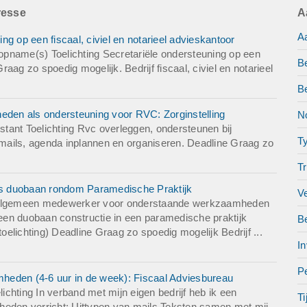
s: 2
resse
A
 juridisch bureau
A
g op een fiscaal, civiel en notarieel advieskantoor
pname(s) Toelichting Secretariële ondersteuning op een
B
Graag zo spoedig mogelijk. Bedrijf fiscaal, civiel en notarieel
B
heden als ondersteuning voor RVC: Zorginstelling
No
tant Toelichting Rvc overleggen, ondersteunen bij
T
mails, agenda inplannen en organiseren. Deadline Graag zo
Tr
ls duobaan rondom Paramedische Praktijk
V
of algemeen medewerker voor onderstaande werkzaamheden
en duobaan constructie in een paramedische praktijk
B
elichting) Deadline Graag zo spoedig mogelijk Bedrijf ...
In
Pe
heden (4-6 uur in de week): Fiscaal Adviesbureau
chting In verband met mijn eigen bedrijf heb ik een
Ti
heden verricht: Uittypen van mails Teksten samen met mij