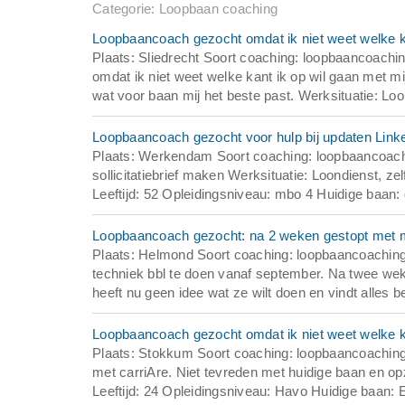
Categorie: Loopbaan coaching
Loopbaancoach gezocht omdat ik niet weet welke ka
Plaats: Sliedrecht Soort coaching: loopbaancoachi
omdat ik niet weet welke kant ik op wil gaan met m
wat voor baan mij het beste past. Werksituatie: Loon
Loopbaancoach gezocht voor hulp bij updaten LinkedI
Plaats: Werkendam Soort coaching: loopbaancoach
sollicitatiebrief maken Werksituatie: Loondienst, 
Leeftijd: 52 Opleidingsniveau: mbo 4 Huidige baan:
Loopbaancoach gezocht: na 2 weken gestopt met mb
Plaats: Helmond Soort coaching: loopbaancoaching
techniek bbl te doen vanaf september. Na twee weke
heeft nu geen idee wat ze wilt doen en vindt alles b
Loopbaancoach gezocht omdat ik niet weet welke ka
Plaats: Stokkum Soort coaching: loopbaancoaching
met carriAre. Niet tevreden met huidige baan en op
Leeftijd: 24 Opleidingsniveau: Havo Huidige baan: E