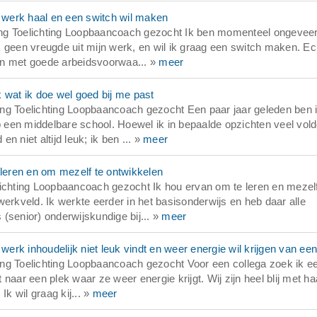
werk haal en een switch wil maken
ing Toelichting Loopbaancoach gezocht Ik ben momenteel ongevee
 geen vreugde uit mijn werk, en wil ik graag een switch maken. Ec
baan met goede arbeidsvoorwaa... »
meer
 wat ik doe wel goed bij me past
ng Toelichting Loopbaancoach gezocht Een paar jaar geleden ben 
een middelbare school. Hoewel ik in bepaalde opzichten veel vol
en niet altijd leuk; ik ben ... »
meer
eren en om mezelf te ontwikkelen
lichting Loopbaancoach gezocht Ik hou ervan om te leren en mezelf
erkveld. Ik werkte eerder in het basisonderwijs en heb daar alle
 (senior) onderwijskundige bij... »
meer
rk inhoudelijk niet leuk vindt en weer energie wil krijgen van ee
ng Toelichting Loopbaancoach gezocht Voor een collega zoek ik e
aar een plek waar ze weer energie krijgt. Wij zijn heel blij met haa
 Ik wil graag kij... »
meer