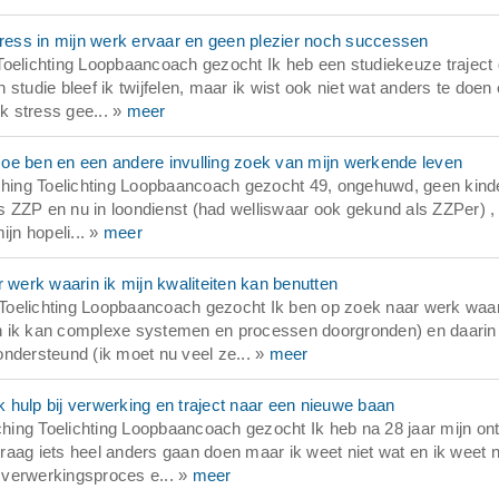
ess in mijn werk ervaar en geen plezier noch successen
Toelichting Loopbaancoach gezocht Ik heb een studiekeuze traject
n studie bleef ik twijfelen, maar ik wist ook niet wat anders te doen
ik stress gee... »
meer
oe ben en een andere invulling zoek van mijn werkende leven
hing Toelichting Loopbaancoach gezocht 49, ongehuwd, geen kind
 als ZZP en nu in loondienst (had welliswaar ook gekund als ZZPer) ,
jn hopeli... »
meer
erk waarin ik mijn kwaliteiten kan benutten
Toelichting Loopbaancoach gezocht Ik ben op zoek naar werk waar
, en ik kan complexe systemen en processen doorgronden) en daarin
ndersteund (ik moet nu veel ze... »
meer
 hulp bij verwerking en traject naar een nieuwe baan
ing Toelichting Loopbaancoach gezocht Ik heb na 28 jaar mijn on
 graag iets heel anders gaan doen maar ik weet niet wat en ik weet n
t verwerkingsproces e... »
meer