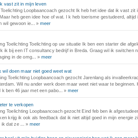
 vast zit in mijn leven
elichting Loopbaancoach gezocht Ik heb het idee dat ik vast zit i
Maar heb geen idee hoe of wat. I k heb toerisme gestudeerd, altijd 
n wil gewoon ie... »
meer
 Toelichting Toelichting op uw situatie Ik ben een starter die afge
ik bij een IT consultancy bedrijf in Breda. Graag wil ik switchen 
aging in de omg... »
meer
 wil doen maar niet goed weet wat
ng Toelichting Loopbaancoach gezocht Jarenlang als invalleerkra
terdam. Wil nu ander werk doen maar weet niet waar te beginnen. K
I k ben 46 jaar met een pabo... »
meer
ter te verkopen
g Toelichting Loopbaancoach gezocht Eind feb ben ik afgestudeer
en krijg ik ook als feedback dat ik niet altijd goed in mijn energie zi
 ik dat ze ... »
meer