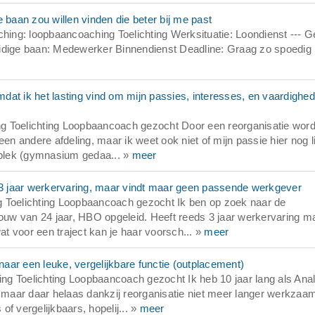
aan zou willen vinden die beter bij me past
ng: loopbaancoaching Toelichting Werksituatie: Loondienst --- G
uidige baan: Medewerker Binnendienst Deadline: Graag zo spoedig
at ik het lasting vind om mijn passies, interesses, en vaardighe
g Toelichting Loopbaancoach gezocht Door een reorganisatie word
en andere afdeling, maar ik weet ook niet of mijn passie hier nog li
rkplek (gymnasium gedaa... »
meer
3 jaar werkervaring, maar vindt maar geen passende werkgever
g Toelichting Loopbaancoach gezocht Ik ben op zoek naar de
uw van 24 jaar, HBO opgeleid. Heeft reeds 3 jaar werkervaring m
at voor een traject kan je haar voorsch... »
meer
aar een leuke, vergelijkbare functie (outplacement)
g Toelichting Loopbaancoach gezocht Ik heb 10 jaar lang als Anal
maar daar helaas dankzij reorganisatie niet meer langer werkzaam
f vergelijkbaars, hopelij... »
meer