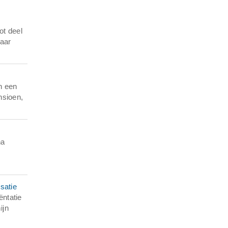
ot deel
jaar
n een
nsioen,
na
satie
ntatie
ijn