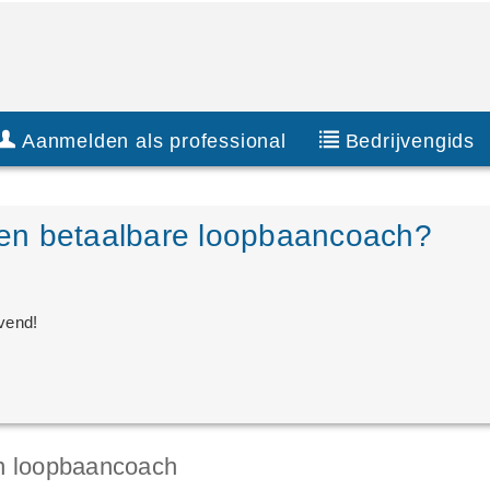
Aanmelden als professional
Bedrijvengids
en betaalbare loopbaancoach?
jvend!
en loopbaancoach