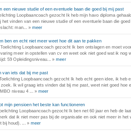
 een nieuwe studie of een eventuele baan die goed bij mij past
elichting Loopbaancoach gezocht Ik heb mijn havo diploma gehaal
ij het vinden van een nieuwe studie of een eventuele baan die goed 
eslacht: man... »
meer
n ben en echt niet meer weet hoe dit aan te pakken
 Toelichting Loopbaancoach gezocht Ik ben ontslagen en moet voor
varing meer in opstellen van cv en weet ook niet goed wat ik nog w
jd: 59 Opleidingsniveau... »
meer
van iets dat bij me past
Toelichting Loopbaancoach gezocht Ik heb echt geen idee, ik heb
 zoek. Ik wil graag iets vinden dat bij me past, weet niet goed hoe 
 MBO niveau 4 ... »
meer
t mijn pensioen het beste kan functioneren
elichting Loopbaancoach gezocht Ik ben net 60 jaar en heb de laa
rk dat ik niet meer pas bij de organisatie en ook niet meer in het 
 bij houd). ... »
meer