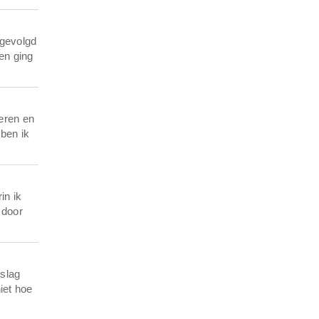
 gevolgd
 en ging
eren en
 ben ik
in ik
 door
tslag
iet hoe