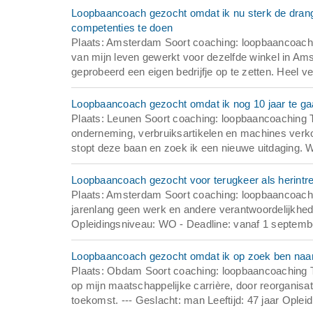
Loopbaancoach gezocht omdat ik nu sterk de drang v
competenties te doen
Plaats: Amsterdam Soort coaching: loopbaancoachin
van mijn leven gewerkt voor dezelfde winkel in Am
geprobeerd een eigen bedrijfje op te zetten. Heel ve
Loopbaancoach gezocht omdat ik nog 10 jaar te ga
Plaats: Leunen Soort coaching: loopbaancoaching T
onderneming, verbruiksartikelen en machines verkoch
stopt deze baan en zoek ik een nieuwe uitdaging. W
Loopbaancoach gezocht voor terugkeer als herintr
Plaats: Amsterdam Soort coaching: loopbaancoachi
jarenlang geen werk en andere verantwoordelijkhed
Opleidingsniveau: WO - Deadline: vanaf 1 septembe
Loopbaancoach gezocht omdat ik op zoek ben naar e
Plaats: Obdam Soort coaching: loopbaancoaching T
op mijn maatschappelijke carrière, door reorganisa
toekomst. --- Geslacht: man Leeftijd: 47 jaar Oplei