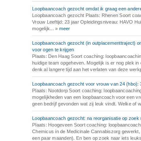
Loopbaancoach gezocht omdat ik graag een andere b
Loopbaancoach gezocht Plaats: Rhenen Soort coachi
Vrouw Leeftijd: 23 jaar Opleidingsniveau: HAVO H
mogelijk... »
meer
Loopbaancoach gezocht (in outplacementtraject) omd
voor ogen te krijgen
Plaats: Den Haag Soort coaching: loopbaancoachin
huidige team opgeheven. Mogelijk is er nog plek in e
denk al langere tijd aan het verlaten van deze we
Loopbaancoach gezocht voor vrouw van 24 (hbo): 
Plaats: Nootdorp Soort coaching: loopbaancoachin
mogelijkheden van een loopbaancoach voor een vro
geen bedrijf gevonden wat zij leuk vindt. Welke of w
Loopbaancoach gezocht: na reorganisatie op zoek n
Plaats: Hoogeveen Soort coaching: loopbaancoachin
Chemicus in de Medicinale Cannabiszorg gewerkt, 
een paar maanden). En ben op zoek naar iets leuks o