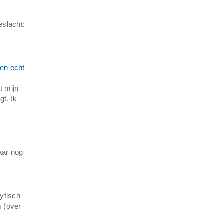
eslacht:
den echt
t mijn
gt. Ik
aar nog
ytisch
 (over