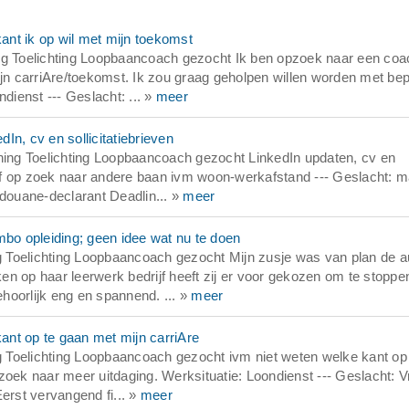
nt ik op wil met mijn toekomst
ng Toelichting Loopbaancoach gezocht Ik ben opzoek naar een coa
ijn carriAre/toekomst. Ik zou graag geholpen willen worden met be
dienst --- Geslacht: ... »
meer
n, cv en sollicitatiebrieven
ing Toelichting Loopbaancoach gezocht LinkedIn updaten, cv en
zelf op zoek naar andere baan ivm woon-werkafstand --- Geslacht: 
 douane-declarant Deadlin... »
meer
o opleiding; geen idee wat nu te doen
 Toelichting Loopbaancoach gezocht Mijn zusje was van plan de a
n op haar leerwerk bedrijf heeft zij er voor gekozen om te stoppe
ehoorlijk eng en spannend. ... »
meer
nt op te gaan met mijn carriAre
 Toelichting Loopbaancoach gezocht ivm niet weten welke kant op
zoek naar meer uitdaging. Werksituatie: Loondienst --- Geslacht: 
erst vervangend fi... »
meer