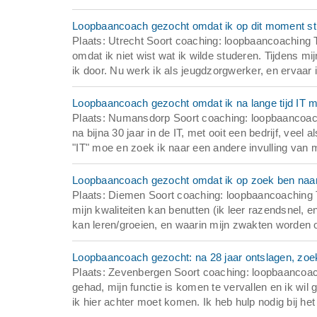
Loopbaancoach gezocht omdat ik op dit moment str
Plaats: Utrecht Soort coaching: loopbaancoaching 
omdat ik niet wist wat ik wilde studeren. Tijdens mij
ik door. Nu werk ik als jeugdzorgwerker, en ervaar 
Loopbaancoach gezocht omdat ik na lange tijd IT m
Plaats: Numansdorp Soort coaching: loopbaancoac
na bijna 30 jaar in de IT, met ooit een bedrijf, veel
"IT" moe en zoek ik naar een andere invulling van mi
Loopbaancoach gezocht omdat ik op zoek ben naar w
Plaats: Diemen Soort coaching: loopbaancoaching 
mijn kwaliteiten kan benutten (ik leer razendsnel
kan leren/groeien, en waarin mijn zwakten worden o
Loopbaancoach gezocht: na 28 jaar ontslagen, zoek
Plaats: Zevenbergen Soort coaching: loopbaancoach
gehad, mijn functie is komen te vervallen en ik wil
ik hier achter moet komen. Ik heb hulp nodig bij he