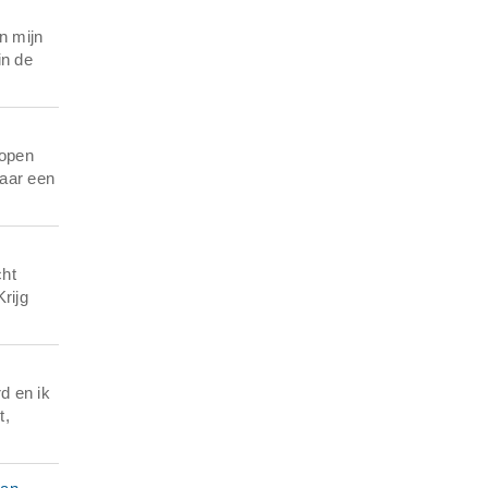
n mijn
in de
lopen
naar een
cht
rijg
d en ik
t,