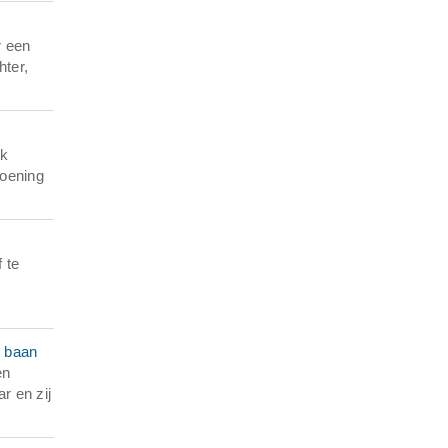
r een
hter,
ik
doening
 te
n baan
en
r en zij