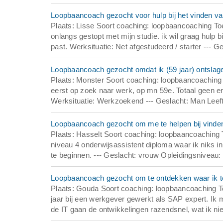
Loopbaancoach gezocht voor hulp bij het vinden van
Plaats: Lisse Soort coaching: loopbaancoaching To
onlangs gestopt met mijn studie. ik wil graag hulp b
past. Werksituatie: Net afgestudeerd / starter --- G
Loopbaancoach gezocht omdat ik (59 jaar) ontslage
Plaats: Monster Soort coaching: loopbaancoaching
eerst op zoek naar werk, op mn 59e. Totaal geen er
Werksituatie: Werkzoekend --- Geslacht: Man Leefti
Loopbaancoach gezocht om me te helpen bij vinden 
Plaats: Hasselt Soort coaching: loopbaancoaching 
niveau 4 onderwijsassistent diploma waar ik niks in
te beginnen. --- Geslacht: vrouw Opleidingsniveau:
Loopbaancoach gezocht om te ontdekken waar ik to
Plaats: Gouda Soort coaching: loopbaancoaching To
jaar bij een werkgever gewerkt als SAP expert. Ik me
de IT gaan de ontwikkelingen razendsnel, wat ik niet