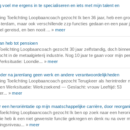
oel me ergens in te specialiseren en iets met mijn talent en
g Toelichting Loopbaancoach gezocht Ik ben 36 jaar, heb een gro
sterdam, maar ook verschillende zzp functies gedaan en een paar 
el gereisd, en ben nooit ... »
meer
an heb tot pensioen
oelichting Loopbaancoach gezocht 30 jaar zelfstandig, doch binne
t in de metaalgieterij industrie. Nog 10 jaar te gaan voor mijn pe
erksituatie: Loondie... »
meer
eder na jarenlang geen werk en andere verantwoordelijkheden
ng Toelichting Loopbaancoach gezocht Terugkeer als herintreder 
en Werksituatie: Werkzoekend --- Geslacht: vrouw Leeftijd: 53
r... »
meer
en heroriëntatie op mijn maatschappelijke carrière, door reorgani
oelichting Loopbaancoach gezocht Ik ben op zoek naar een herorië
tie heb ik een niet gewenste functie gekregen en denk nu na over m
dingsniveau... »
meer