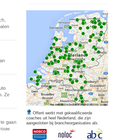
ch,
palen
man
uto
n. Ze
Offerti werkt met gekwalificeerde
coaches uit heel Nederland, die zijn
 te gaan
aangesloten bij brancheorganisaties als:
Vrouw