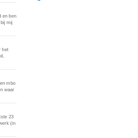
d en ben
bij mij
 het
il.
 een mbo
en waar
tste 23
werk (in