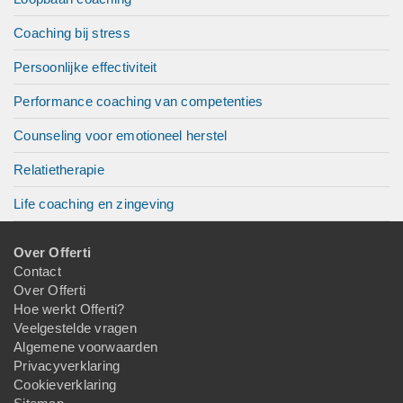
Coaching bij stress
Persoonlijke effectiviteit
Performance coaching van competenties
Counseling voor emotioneel herstel
Relatietherapie
Life coaching en zingeving
Over Offerti
Contact
Over Offerti
Hoe werkt Offerti?
Veelgestelde vragen
Algemene voorwaarden
Privacyverklaring
Cookieverklaring