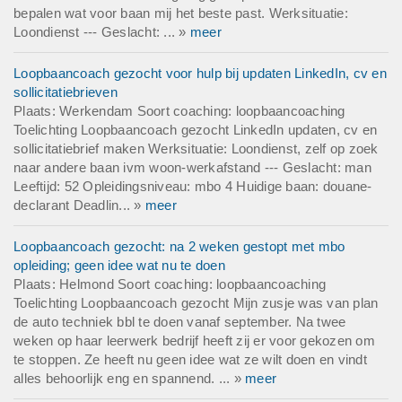
bepalen wat voor baan mij het beste past. Werksituatie:
Loondienst --- Geslacht: ... »
meer
Loopbaancoach gezocht voor hulp bij updaten LinkedIn, cv en
sollicitatiebrieven
Plaats: Werkendam Soort coaching: loopbaancoaching
Toelichting Loopbaancoach gezocht LinkedIn updaten, cv en
sollicitatiebrief maken Werksituatie: Loondienst, zelf op zoek
naar andere baan ivm woon-werkafstand --- Geslacht: man
Leeftijd: 52 Opleidingsniveau: mbo 4 Huidige baan: douane-
declarant Deadlin... »
meer
Loopbaancoach gezocht: na 2 weken gestopt met mbo
opleiding; geen idee wat nu te doen
Plaats: Helmond Soort coaching: loopbaancoaching
Toelichting Loopbaancoach gezocht Mijn zusje was van plan
de auto techniek bbl te doen vanaf september. Na twee
weken op haar leerwerk bedrijf heeft zij er voor gekozen om
te stoppen. Ze heeft nu geen idee wat ze wilt doen en vindt
alles behoorlijk eng en spannend. ... »
meer