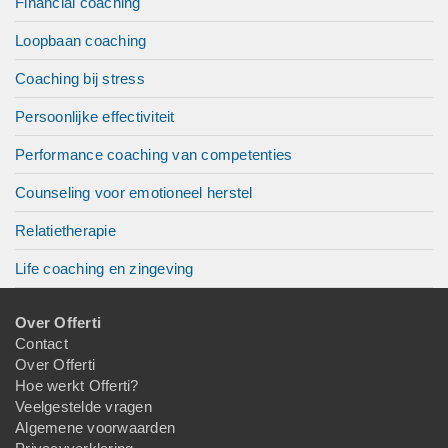
Financial coaching
Loopbaan coaching
Coaching bij stress
Persoonlijke effectiviteit
Performance coaching van competenties
Counseling voor emotioneel herstel
Relatietherapie
Life coaching en zingeving
Over Offerti
Contact
Over Offerti
Hoe werkt Offerti?
Veelgestelde vragen
Algemene voorwaarden