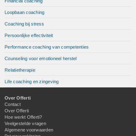
Financial coaching
Loopbaan coaching
Coaching bij stress
Persoonlijke effectiviteit
Performance coaching van competenties
Counseling voor emotioneel herstel
Relatietherapie
Life coaching en zingeving
Over Offerti
Contact
Over Offerti
Hoe werkt Offerti?
Veelgestelde vragen
Algemene voorwaarden