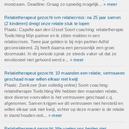
moeizaam. Deadline: Graag zo spoedig mogelijk... »
meer
Relatietherapeut gezocht ivm relatiecrisis: na 25 jaar samen
(2 kinderen) dreigt onze relatie stuk te lopen
Plaats: Capelle aan den IJssel Soort coaching: relatietherapie
Toelichting Mijn partner en ik zitten midden in een
relatiecrises. Twee jaar gelden is bij mijn partner Adhd
geconstateerd. Zij heeft daarna een persoonlijk een groei
doormaakt. In de periode sprak ze steeds vaker uit dat ze
emotioneel niet gehoord werd e... »
meer
Relatietherapeut gezocht: 10 maanden een relatie, vertrouwen
geschaad maar willen elkaar niet kwijt
Plaats: Zierikzee (kan volledig online) Soort coaching:
relatietherapie Toelichting We hebben tien maanden relatie,
door diverse voorvallen is het vertrouwen geschaad c.q.
afgenomen. Samen krijgen we dit vertrouwen niet hersteld en
willen elkaar ook niet kwijt, echter op deze manier is de relatie
in stand houden ook... »
meer
Relatietherapeut gezocht: We voelen ons beiden niet