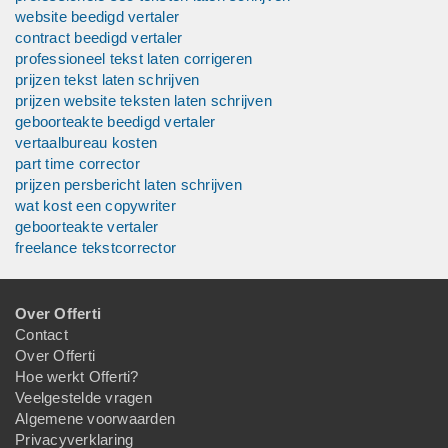
website beedigd vertaler
contract beedigd vertaler
professioneel tekst laten corrigeren
prijzen tekst laten schrijven
prijzen website teksten laten schrijven
geboorteakte beedigd vertaler
vertaalbureau kosten
part time corrector
prijzen persbericht laten schrijven
wat kost een copywriter
geboorteakte vertaler
freelance tekstcorrector
Over Offerti
Contact
Over Offerti
Hoe werkt Offerti?
Veelgestelde vragen
Algemene voorwaarden
Privacyverklaring