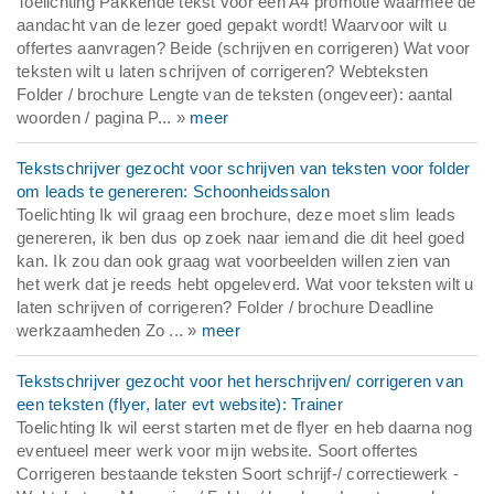
Toelichting Pakkende tekst voor een A4 promotie waarmee de
aandacht van de lezer goed gepakt wordt! Waarvoor wilt u
offertes aanvragen? Beide (schrijven en corrigeren) Wat voor
teksten wilt u laten schrijven of corrigeren? Webteksten
Folder / brochure Lengte van de teksten (ongeveer): aantal
woorden / pagina P... »
meer
Tekstschrijver gezocht voor schrijven van teksten voor folder
om leads te genereren: Schoonheidssalon
Toelichting Ik wil graag een brochure, deze moet slim leads
genereren, ik ben dus op zoek naar iemand die dit heel goed
kan. Ik zou dan ook graag wat voorbeelden willen zien van
het werk dat je reeds hebt opgeleverd. Wat voor teksten wilt u
laten schrijven of corrigeren? Folder / brochure Deadline
werkzaamheden Zo ... »
meer
Tekstschrijver gezocht voor het herschrijven/ corrigeren van
een teksten (flyer, later evt website): Trainer
Toelichting Ik wil eerst starten met de flyer en heb daarna nog
eventueel meer werk voor mijn website. Soort offertes
Corrigeren bestaande teksten Soort schrijf-/ correctiewerk -