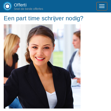
Offerti
Toggl
Snel de beste offertes
navig
Een part time schrijver nodig?