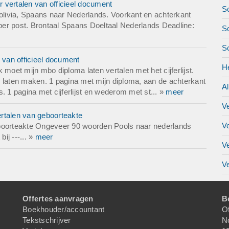
 vertalen van officieel document
Sc
livia, Spaans naar Nederlands. Voorkant en achterkant
 per post. Brontaal Spaans Doeltaal Nederlands Deadline:
Sc
S
 van officieel document
H
moet mijn mbo diploma laten vertalen met het cijferlijst.
pie laten maken. 1 pagina met mijn diploma, aan de achterkant
A
is. 1 pagina met cijferlijst en wederom met st... »
meer
V
rtalen van geboorteakte
V
eboorteakte Ongeveer 90 woorden Pools naar nederlands
ij ---... »
meer
V
Ve
Offertes aanvragen
B
Boekhouder/accountant
Of
Tekstschrijver
N