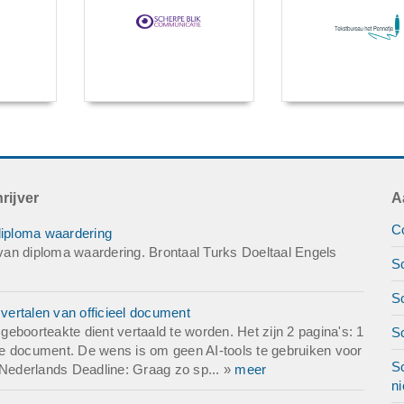
rijver
A
Co
diploma waardering
an diploma waardering. Brontaal Turks Doeltaal Engels
Sc
Sc
ertalen van officieel document
eboorteakte dient vertaald te worden. Het zijn 2 pagina's: 1
S
ifte document. De wens is om geen AI-tools te gebruiken voor
Sc
 Nederlands Deadline: Graag zo sp... »
meer
ni