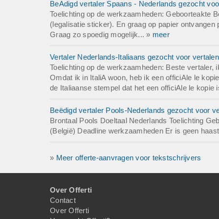
BeAdigd vertaler Spaans - Nederlands gezocht voor
Toelichting op de werkzaamheden: Geboorteakte Bo
(legalisatie sticker). En graag op papier ontvangen
Graag zo spoedig mogelijk... »
meer
Vertaler Nederlands-Italiaans gezocht voor vertalen
Toelichting op de werkzaamheden: Beste vertaler, ik 
Omdat ik in ItaliA woon, heb ik een officiAle le ko
de Italiaanse stempel dat het een officiAle le kopie 
Beëdigd vertaler Pools-Nederlands gezocht voor ve
Brontaal Pools Doeltaal Nederlands Toelichting G
(België) Deadline werkzaamheden Er is geen haast b
»
Meer offerte-aanvragen voor tekstschrijvers
Over Offerti
Contact
Over Offerti