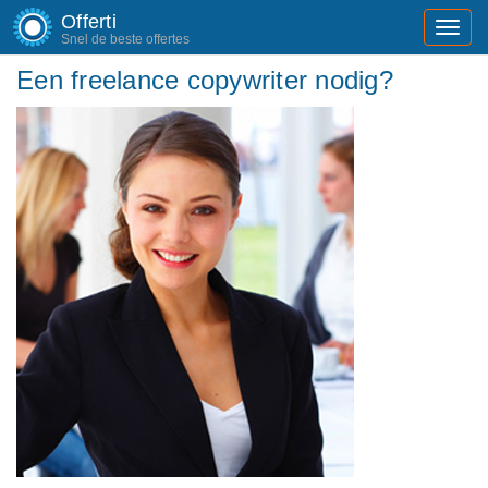
Offerti
Toggl
Snel de beste offertes
navig
Een freelance copywriter nodig?