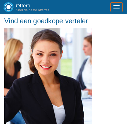
Offerti
Toggl
Snel de beste offertes
navig
Vind een goedkope vertaler