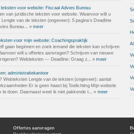
e teksten voor website: Fiscaal Advies Bureau
Sc
n van juridische teksten voor website. Waarvoor wilt u
) Lengte van de teksten (ongeveer): 5 pagina's Deadline
S
vies Bureau... »
meer
H
eksten voor mijn website: Coachingspraktijk
A
elf gaan beginnen en zoek iemand die teksten kan schrijven
Waarvoor wilt u offertes aanvragen? Schrijven van nieuwe
V
corrigeren? Webteksten --- Deadline: Graag z... »
meer
V
en: administratiekantoor
V
en? Webteksten Lengte van de teksten (ongeveer): aantal
zaamheden Er is geen haast bij Toelichting Mijn website
Ve
m te doen. Daarnaast weet ik niet pakkende t... »
meer
Offertes aanvragen
B