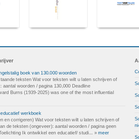
rijver
A
Co
ngelstalig boek van 130.000 woorden
aande teksten Wat voor teksten wilt u laten schrijven of
Sc
: aantal woorden / pagina 130,000 Deadline
d Burns (1939-2025) was one of the most influential
Sc
S
 educatief werkboek
Sc
 en corrigeren) Wat voor teksten wilt u laten schrijven of
ni
van de teksten (ongeveer): aantal woorden / pagina geen
ichting Ik ontwikkel een educatief/ studi... »
meer
Sc