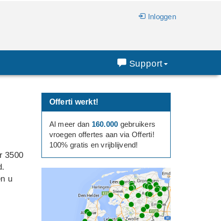
Inloggen
Support
Offerti werkt!
Al meer dan
160.000
gebruikers
vroegen offertes aan via Offerti!
100% gratis en vrijblijvend!
er 3500
d.
en u