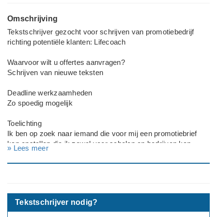
Omschrijving
Tekstschrijver gezocht voor schrijven van promotiebedrijf
richting potentiële klanten: Lifecoach
Waarvoor wilt u offertes aanvragen?
Schrijven van nieuwe teksten
Deadline werkzaamheden
Zo spoedig mogelijk
Toelichting
Ik ben op zoek naar iemand die voor mij een promotiebrief
kan opstellen die ik zowel voor scholen en bedrijven kan
» Lees meer
gebruiken. Ik ben lifecoach en wil lezingen gaan geven op
scholen, bedrijven en online. Ik zoek iemand die voor mij een
promotiebrief kan schrijven zodat ik die kan sturen naar de
scholen en bedrijven waar ik mijn lezingen aanbied.
---
Tekstschrijver nodig?
Deadline: Graag zo spoedig mogelijk