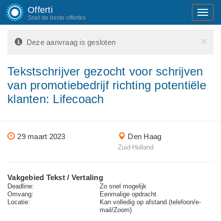
Offerti
Toggl
Snel de beste offertes
navig
×
Deze aanvraag is gesloten
Tekstschrijver gezocht voor schrijven
van promotiebedrijf richting potentiële
klanten: Lifecoach
29 maart 2023
Den Haag
Zuid-Holland
Vakgebied Tekst / Vertaling
Deadline:
Zo snel mogelijk
Omvang:
Eenmalige opdracht
Locatie:
Kan volledig op afstand (telefoon/e-
mail/Zoom)