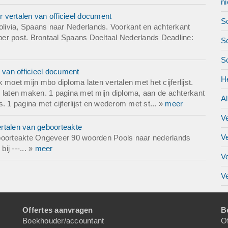
ni
 vertalen van officieel document
Sc
livia, Spaans naar Nederlands. Voorkant en achterkant
 per post. Brontaal Spaans Doeltaal Nederlands Deadline:
Sc
S
 van officieel document
H
moet mijn mbo diploma laten vertalen met het cijferlijst.
pie laten maken. 1 pagina met mijn diploma, aan de achterkant
A
is. 1 pagina met cijferlijst en wederom met st... »
meer
V
rtalen van geboorteakte
V
eboorteakte Ongeveer 90 woorden Pools naar nederlands
ij ---... »
meer
V
Ve
Offertes aanvragen
B
Boekhouder/accountant
Of