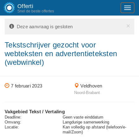
Offerti
Toggl
Snel de beste offertes
navig
×
Deze aanvraag is gesloten
Tekstschrijver gezocht voor
webteksten en advertentieteksten
(webwinkel)
7 februari 2023
Veldhoven
Noord-Brabant
Vakgebied Tekst / Vertaling
Deadline:
Geen vaste einddatum
Omvang:
Langdurige samenwerking
Locatie:
Kan volledig op afstand (telefoon/e-
mail/Zoom)