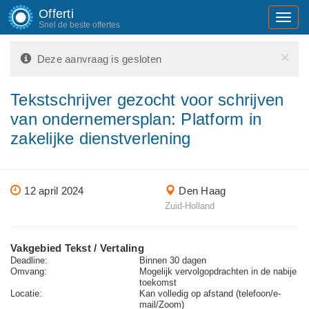
Offerti
Toggl
Snel de beste offertes
navig
×
Deze aanvraag is gesloten
Tekstschrijver gezocht voor schrijven
van ondernemersplan: Platform in
zakelijke dienstverlening
12 april 2024
Den Haag
Zuid-Holland
Vakgebied Tekst / Vertaling
Deadline:
Binnen 30 dagen
Omvang:
Mogelijk vervolgopdrachten in de nabije
toekomst
Locatie:
Kan volledig op afstand (telefoon/e-
mail/Zoom)