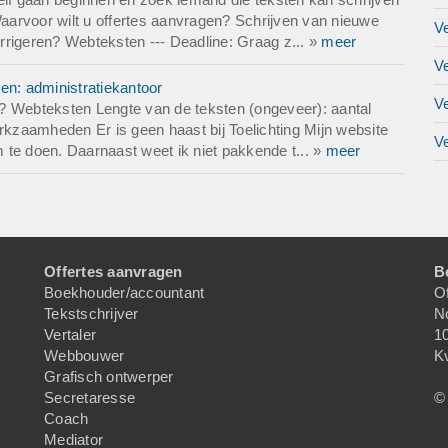
Waarvoor wilt u offertes aanvragen? Schrijven van nieuwe
V
corrigeren? Webteksten --- Deadline: Graag z... »
meer
V
en: administratiekantoor
V
en? Webteksten Lengte van de teksten (ongeveer): aantal
zaamheden Er is geen haast bij Toelichting Mijn website
Ve
m te doen. Daarnaast weet ik niet pakkende t... »
meer
Offertes aanvragen
B
Boekhouder/accountant
Of
Tekstschrijver
N
Vertaler
1
Webbouwer
K
Grafisch ontwerper
Secretaresse
© 
Coach
Mediator