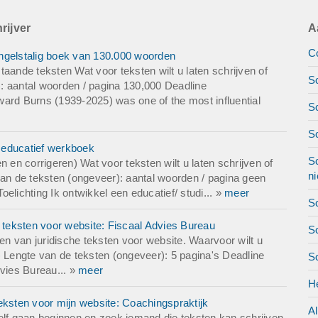
rijver
A
Co
ngelstalig boek van 130.000 woorden
aande teksten Wat voor teksten wilt u laten schrijven of
Sc
: aantal woorden / pagina 130,000 Deadline
d Burns (1939-2025) was one of the most influential
Sc
S
 educatief werkboek
Sc
 en corrigeren) Wat voor teksten wilt u laten schrijven of
ni
van de teksten (ongeveer): aantal woorden / pagina geen
ichting Ik ontwikkel een educatief/ studi... »
meer
Sc
e teksten voor website: Fiscaal Advies Bureau
Sc
n van juridische teksten voor website. Waarvoor wilt u
) Lengte van de teksten (ongeveer): 5 pagina's Deadline
S
vies Bureau... »
meer
H
eksten voor mijn website: Coachingspraktijk
A
elf gaan beginnen en zoek iemand die teksten kan schrijven