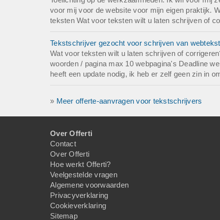
voor mij voor de website voor mijn eigen praktijk. 
teksten Wat voor teksten wilt u laten schrijven of 
Tekstschrijver gezocht voor schrijven van webtekst
Wat voor teksten wilt u laten schrijven of corriger
woorden / pagina max 10 webpagina's Deadline werk
heeft een update nodig, ik heb er zelf geen zin in o
»
Meer offerte-aanvragen voor tekstschrijvers
Over Offerti
Contact
Over Offerti
Hoe werkt Offerti?
Veelgestelde vragen
Algemene voorwaarden
Privacyverklaring
Cookieverklaring
Sitemap