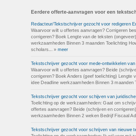
Eerdere offerte-aanvragen voor een tekstsch
Redacteur/Tekstschrijver gezocht voor redigeren E
Waarvoor wilt u offertes aanvragen? Corrigeren best
corrigeren? Boek Lengte van de teksten (ongeveer)
werkzaamheden Binnen 3 maanden Toelichting Howar
scholars... »
meer
Tekstschrijver gezocht voor mede-ontwikkelen van
Waarvoor wilt u offertes aanvragen? Beide (schrijven
corrigeren? Boek Anders (geef toelichting) Lengte 
idee Deadline werkzaamheden Binnen 3 maanden Toel
Tekstschrijver gezocht voor schijven van juridisch
Toelichting op de werkzaamheden: Gaat om schrijve
offertes aanvragen? Beide (schrijven en corrigeren
werkzaamheden Binnen 2 weken Bedrijf Fiscaal Ad
Tekstschrijver gezocht voor schrijven van nieuwe t
Toelichting op de werkzaamheden: Ik wil voor mij z