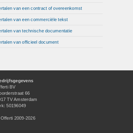
ertalen van een contract of overeenkomst
ertalen van een commerciële tekst
ertalen van technische documentatie
rtalen van officieel document
edrijfsgegevens
ferti BV
oorderstraat 66
017 TV Amsterdam
vk: 50196049
Offerti 2009-2026