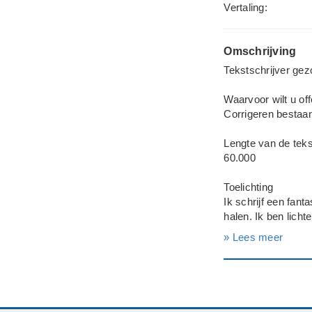
Vertaling:
Omschrijving
Tekstschrijver ge
Waarvoor wilt u of
Corrigeren bestaa
Lengte van de teks
60.000
Toelichting
Ik schrijf een fan
halen. Ik ben licht
---
» Lees meer
Deadline: Graag z