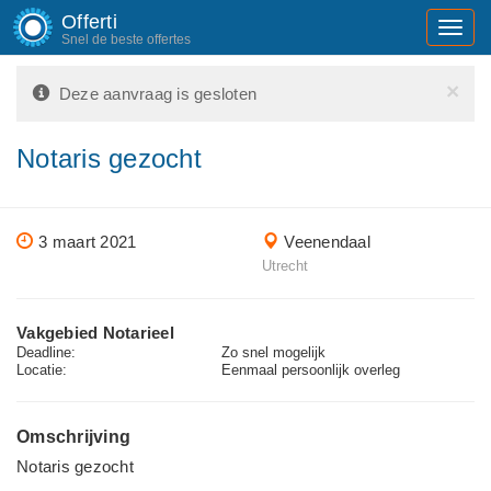
Offerti
Toggl
Snel de beste offertes
navig
×
Deze aanvraag is gesloten
Notaris gezocht
3 maart 2021
Veenendaal
Utrecht
Vakgebied Notarieel
Deadline:
Zo snel mogelijk
Locatie:
Eenmaal persoonlijk overleg
Omschrijving
Notaris gezocht