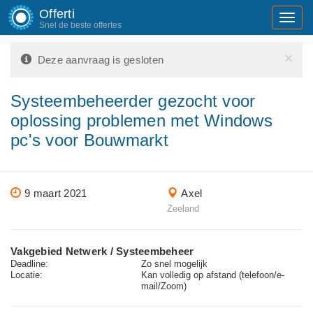
Offerti
Toggl
Snel de beste offertes
navig
×
Deze aanvraag is gesloten
Systeembeheerder gezocht voor
oplossing problemen met Windows
pc's voor Bouwmarkt
9 maart 2021
Axel
Zeeland
Vakgebied Netwerk / Systeembeheer
Deadline:
Zo snel mogelijk
Locatie:
Kan volledig op afstand (telefoon/e-
mail/Zoom)