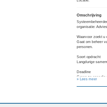
Locatie:
Omschrijving
Systeembeheerder 
organisatie: Advi
Waarvoor zoekt u
Gaat om beheer van
personen.
Soort opdracht
Langdurige samen
Deadline
Graag zo spoedig 
» Lees meer
Bedrijf
Adviesbureau Arb