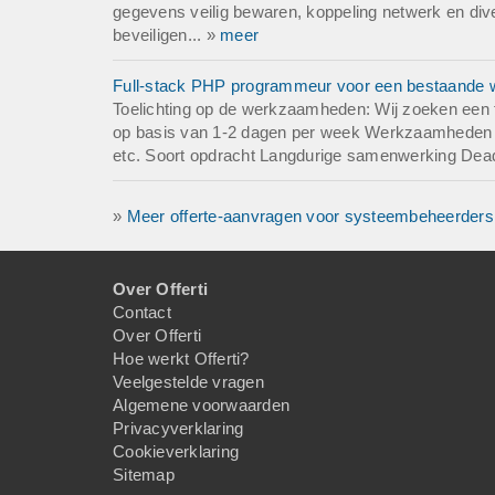
gegevens veilig bewaren, koppeling netwerk en di
beveiligen... »
meer
Full-stack PHP programmeur voor een bestaande w
Toelichting op de werkzaamheden: Wij zoeken een
op basis van 1-2 dagen per week Werkzaamheden - 
etc. Soort opdracht Langdurige samenwerking Deadli
»
Meer offerte-aanvragen voor systeembeheerders
Over Offerti
Contact
Over Offerti
Hoe werkt Offerti?
Veelgestelde vragen
Algemene voorwaarden
Privacyverklaring
Cookieverklaring
Sitemap