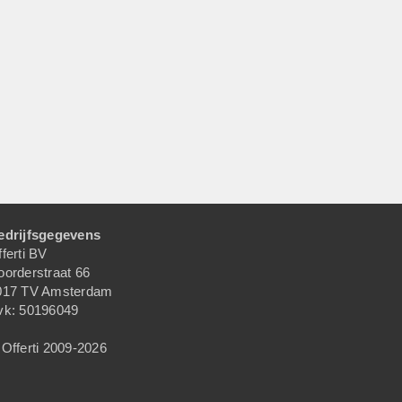
edrijfsgegevens
ferti BV
oorderstraat 66
017 TV Amsterdam
vk: 50196049
Offerti 2009-2026