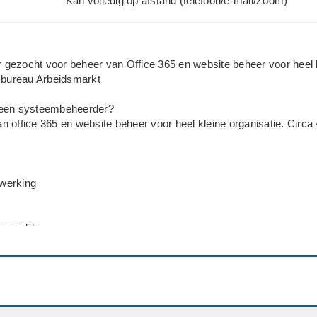
Kan volledig op afstand (telefoon/e-mail/Zoom)
gezocht voor beheer van Office 365 en website beheer voor heel 
esbureau Arbeidsmarkt
 een systeembeheerder?
 office 365 en website beheer voor heel kleine organisatie. Circa 
werking
mogelijk
eidsmarkt