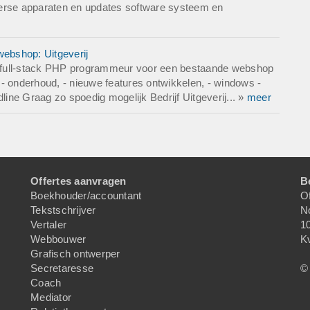
verse apparaten en updates software systeem en
ebshop: Uitgeverij
 full-stack PHP programmeur voor een bestaande webshop
onderhoud, - nieuwe features ontwikkelen, - windows -
ne Graag zo spoedig mogelijk Bedrijf Uitgeverij... »
meer
Offertes aanvragen
B
Boekhouder/accountant
Of
Tekstschrijver
N
Vertaler
1
Webbouwer
K
Grafisch ontwerper
Secretaresse
© 
Coach
Mediator