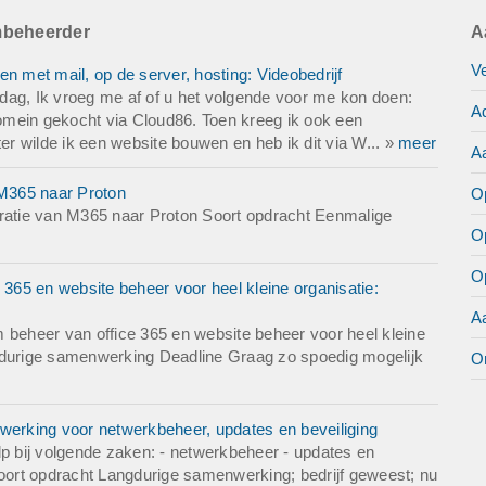
mbeheerder
A
V
met mail, op de server, hosting: Videobedrijf
g, Ik vroeg me af of u het volgende voor me kon doen:
Ad
 domein gekocht via Cloud86. Toen kreeg ik ook een
Later wilde ik een website bouwen en heb ik dit via W... »
meer
A
M365 naar Proton
Op
atie van M365 naar Proton Soort opdracht Eenmalige
O
O
65 en website beheer voor heel kleine organisatie:
A
eheer van office 365 en website beheer voor heel kleine
ngdurige samenwerking Deadline Graag zo spoedig mogelijk
O
erking voor netwerkbeheer, updates en beveiliging
 bij volgende zaken: - netwerkbeheer - updates en
Soort opdracht Langdurige samenwerking; bedrijf geweest; nu