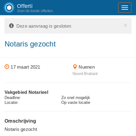
Offerti
Toggl
Snel de beste offertes
navig
×
Deze aanvraag is gesloten
Notaris gezocht
17 maart 2021
Nuenen
Noord-Brabant
Vakgebied Notarieel
Deadline:
Zo snel mogelijk
Locatie:
Op vaste locatie
Omschrijving
Notaris gezocht