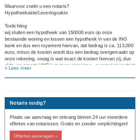
Waarvoor zoekt u een notaris?
Hypotheekakte/Leveringsakte
Toelichting
wij sluiten een hypotheek van 150000 euro op onze
bestaande woning en lossen een hypotheek in van de ING
bank en dus een royement hiervan, dat bedrag is ca. 113,000
euro, minus de kosten wordt dus een bedrag overgemaakt op
onze rekening, vraag is wat exact de kosten hiervan zij, dus
akte, royement ( ING ) en twee personen , overmaken restant
» Lees meer
bedrag op onze rekening, hypotheek wordt gesloten via fa.
Kortmann uit Nuenen en bij Allianz, vriendelijke groeten, Joop
de Graaf
Notaris nodig?
Plaats uw aanvraag en ontvang binnen 24 uur meerdere
offertes van notarissen. Gratis en zonder verplichtingen!
Offertes aanvragen »