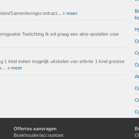
Be
rden/Samenlevingscontract... »
meer
li
H
ngsakte Toelichting Ik wil graag een akte opstellen voor
O
O
 1 kind indien mogelijk uitsluiten van erfenis 1 kind grootse
O
s... »
meer
Ak
O
O
Op
Offertes aanvragen
B
Boekhouder/accountant
Of