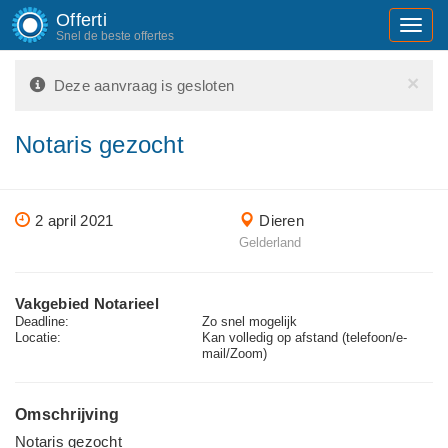
Offerti
Toggl
Snel de beste offertes
navig
×
Deze aanvraag is gesloten
Notaris gezocht
2 april 2021
Dieren
Gelderland
Vakgebied Notarieel
Deadline:
Zo snel mogelijk
Locatie:
Kan volledig op afstand (telefoon/e-
mail/Zoom)
Omschrijving
Notaris gezocht